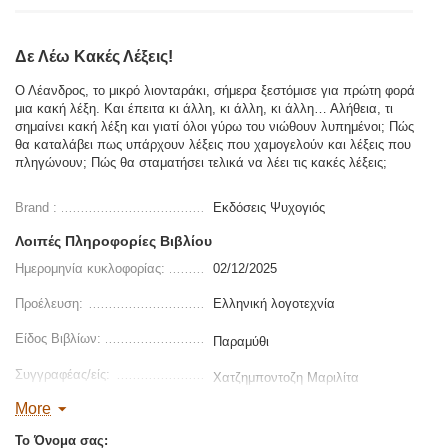
Δε Λέω Κακές Λέξεις!
Ο Λέανδρος, το μικρό λιονταράκι, σήμερα ξεστόμισε για πρώτη φορά
μια κακή λέξη. Και έπειτα κι άλλη, κι άλλη, κι άλλη… Αλήθεια, τι
σημαίνει κακή λέξη και γιατί όλοι γύρω του νιώθουν λυπημένοι; Πώς
θα καταλάβει πως υπάρχουν λέξεις που χαμογελούν και λέξεις που
πληγώνουν; Πώς θα σταματήσει τελικά να λέει τις κακές λέξεις;
Brand :
Εκδόσεις Ψυχογιός
Λοιπές Πληροφορίες Βιβλίου
Ημερομηνία κυκλοφορίας:
02/12/2025
Προέλευση:
Ελληνική λογοτεχνία
Είδος Βιβλίων:
Παραμύθι
Συγγραφέας/είς:
Χατζημποντοζη Μαριλίτα
More
978-618-01-6154-0
ISBN
:
Το Όνομα σας: