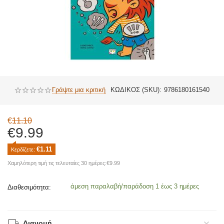
Γράψτε μια κριτική
ΚΩΔΙΚΟΣ (SKU):
9786180161540
€
11.10
€
9.99
€
1.11
Κερδίζετε: 
Χαμηλότερη τιμή τις τελευταίες 30 ημέρες:
€
9.99
άμεση παραλαβή/παράδοση 1 έως 3 ημέρες
Διαθεσιμότητα:
Διανομή