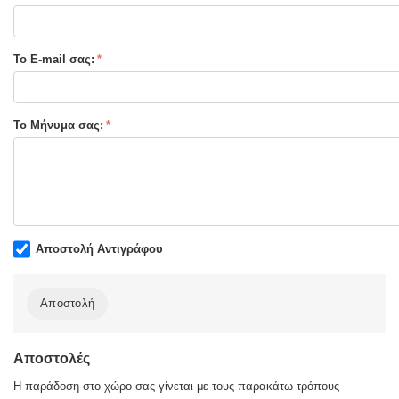
ΚΑ:
31609
Ηλικία:
3 + ετών
Το E-mail σας:
Διαστάσεις:
21 x 28 cm
Σελίδες :
48
Τύπος Εξωφύλλου:
Το Μήνυμα σας:
Μαλακό εξώφυλλο
Αποστολή Αντιγράφου
Αποστολή
Αποστολές
Η παράδοση στο χώρο σας γίνεται με τους παρακάτω τρόπους