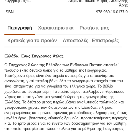
Συγγραφέας/είς
Λεβεντοπούλου Μαρία, Ασλανίδης
Άρης
ISBN
978-960-16-0177-9
Περιγραφή
Χαρακτηριστικά
Ρωτήστε μας
Κριτικές για το προιόν
Αποστολές - Επιστροφές
Ελλάδα, Ένας Σύγχρονος Άτλας
Ο Σύγχρονος Άτλας της Ελλάδας των Εκδόσεων Πατάκη αποτελεί
πλούσιο εκπαιδευτικό υλικό για το μάθημα της Γεωγραφίας.
Ταυτόχρονα όμως είναι ένα σημείο αναφοράς για οποιονδήποτε
αναγνώστη, γιατί περιλαμβάνει όλα τα γεωγραφικά στοιχεία που του
είναι απαραίτητα για να γνωρίσει τον ελληνικό χώρο. Το βιβλίο
χωρίζεται σε τέσσερα μέρη. Το πρώτο μέρος περιλαμβάνει θεματικούς
χάρτες και επιτυγχάνει μια γενική θεώρηση της γεωγραφίας της
Ελλάδας. Το δεύτερο μέρος περιλαμβάνει αναλυτικούς πολιτικούς και
γεωφυσικούς χάρτες των διαμερισμάτων της Ελλάδας, πλήρως
ενημερωμένους και εμπλουτισμένους με πρόσθετες πληροφορίες, όπως
μεγάλα έργα, βιότοπους, εθνικούς δρυμούς, προστατευόμενες περιοχές
κ.ά. Το τρίτο μέρος είναι το ένθετο των δραστηριοτήτων για τον μαθητή,
στο οποίο προσφέρεται πλούσιο υλικό για το μάθημα της Γεωγραφίας