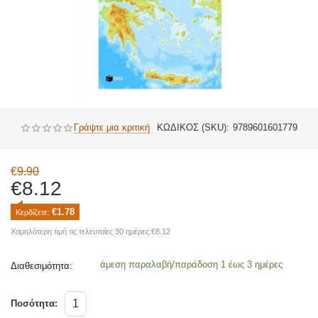
Γράψτε μια κριτική
ΚΩΔΙΚΟΣ (SKU):
9789601601779
€
9.90
€
8.12
€
1.78
Κερδίζετε: 
Χαμηλότερη τιμή τις τελευταίες 30 ημέρες:
€
8.12
άμεση παραλαβή/παράδοση 1 έως 3 ημέρες
Διαθεσιμότητα:
Ποσότητα: