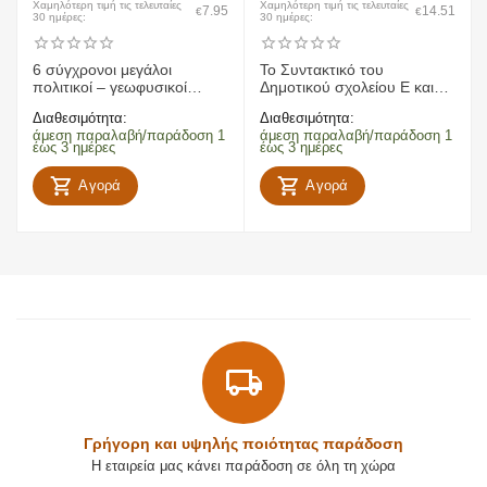
Χαμηλότερη τιμή τις τελευταίες
Χαμηλότερη τιμή τις τελευταίες
7.95
14.51
€
€
30 ημέρες:
30 ημέρες:
6 σύγχρονοι μεγάλοι
To Συντακτικό του
πολιτικοί – γεωφυσικοί
Δημοτικού σχολείου Ε και
χάρτες Ελλάδας, Ευρώπης,
ΣΤ Δημοτικού
Διαθεσιμότητα:
Διαθεσιμότητα:
παγκόσμιος
άμεση παραλαβή/παράδοση 1
άμεση παραλαβή/παράδοση 1
έως 3 ημέρες
έως 3 ημέρες
Αγορά
Αγορά
Γρήγορη και υψηλής ποιότητας παράδοση
Η εταιρεία μας κάνει παράδοση σε όλη τη χώρα