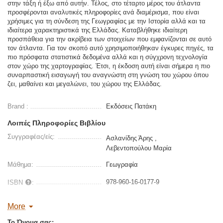
στην τάξη ή έξω από αυτήν. Τέλος, στο τέταρτο μέρος του άτλαντα
προσφέρονται αναλυτικές πληροφορίες ανά διαμέρισμα, που είναι
χρήσιμες για τη σύνδεση της Γεωγραφίας με την Ιστορία αλλά και τα
ιδιαίτερα χαρακτηριστικά της Ελλάδας. Καταβλήθηκε ιδιαίτερη
προσπάθεια για την ακρίβεια των στοιχείων που εμφανίζονται σε αυτό
τον άτλαντα. Για τον σκοπό αυτό χρησιμοποιήθηκαν έγκυρες πηγές, τα
πιο πρόσφατα στατιστικά δεδομένα αλλά και η σύγχρονη τεχνολογία
στον χώρο της χαρτογραφίας. Έτσι, η έκδοση αυτή είναι σήμερα η πιο
συναρπαστική εισαγωγή του αναγνώστη στη γνώση του χώρου όπου
ζει, μαθαίνει και μεγαλώνει, του χώρου της Ελλάδας.
Brand :
Εκδόσεις Πατάκη
Λοιπές Πληροφορίες Βιβλίου
Συγγραφέας/είς:
Ασλανίδης Άρης ,
Λεβεντοπούλου Μαρία
Μάθημα:
Γεωγραφία
978-960-16-0177-9
ISBN
:
ΚΑ:
04177
More
Διαστάσεις:
34 x 24
Το Όνομα σας: