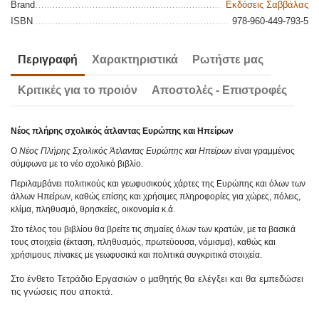
Brand
Εκδόσεις Σαββάλας
ISBN
978-960-449-793-5
Περιγραφή
Χαρακτηριστικά
Ρωτήστε μας
Κριτικές για το προιόν
Αποστολές - Επιστροφές
Νέος πλήρης σχολικός άτλαντας Ευρώπης και Ηπείρων
Ο
Νέος Πλήρης Σχολικός Άτλαντας Ευρώπης και Ηπείρων
είναι γραμμένος
σύμφωνα με το νέο σχολικό βιβλίο.
Περιλαμβάνει πολιτικούς και γεωφυσικούς χάρτες της Ευρώπης και όλων των
άλλων Ηπείρων, καθώς επίσης και χρήσιμες πληροφορίες για χώρες, πόλεις,
κλίμα, πληθυσμό, θρησκείες, οικονομία κ.ά.
Στο τέλος του βιβλίου θα βρείτε τις σημαίες όλων των κρατών, με τα βασικά
τους στοιχεία (έκταση, πληθυσμός, πρωτεύουσα, νόμισμα), καθώς και
χρήσιμους πίνακες με γεωφυσικά και πολιτικά συγκριτικά στοιχεία.
Στο ένθετο Τετράδιο Εργασιών ο μαθητής θα ελέγξει και θα εμπεδώσει
τις γνώσεις που αποκτά.