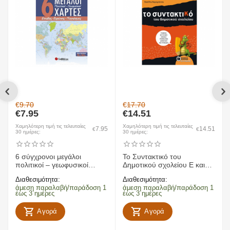
€
9.70
€
17.70
€
7.95
€
14.51
Χαμηλότερη τιμή τις τελευταίες
Χαμηλότερη τιμή τις τελευταίες
7.95
14.51
€
€
30 ημέρες:
30 ημέρες:
6 σύγχρονοι μεγάλοι
To Συντακτικό του
πολιτικοί – γεωφυσικοί
Δημοτικού σχολείου Ε και
χάρτες Ελλάδας, Ευρώπης,
ΣΤ Δημοτικού
Διαθεσιμότητα:
Διαθεσιμότητα:
παγκόσμιος
άμεση παραλαβή/παράδοση 1
άμεση παραλαβή/παράδοση 1
έως 3 ημέρες
έως 3 ημέρες
Αγορά
Αγορά