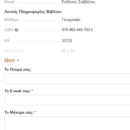
Brand :
Εκδόσεις Σαββάλας
Λοιπές Πληροφορίες Βιβλίου
Μάθημα:
Γεωγραφία
978-960-449-793-5
ISBN
:
ΚΑ:
33715
Διαστάσεις:
26 x 31
More
Σελίδες :
72
Το Όνομα σας:
Τύπος Εξωφύλλου:
Μαλακό εξώφυλλο
Το E-mail σας:
Το Μήνυμα σας: