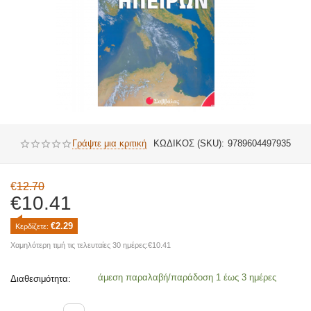
Γράψτε μια κριτική
ΚΩΔΙΚΟΣ (SKU):
9789604497935
€
12.70
€
10.41
€
2.29
Κερδίζετε: 
Χαμηλότερη τιμή τις τελευταίες 30 ημέρες:
€
10.41
άμεση παραλαβή/παράδοση 1 έως 3 ημέρες
Διαθεσιμότητα: