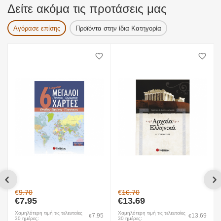
Δείτε ακόμα τις προτάσεις μας
Αγόρασε επίσης
Προϊόντα στην ίδια Κατηγορία
€
9.70
€
16.70
€
7.95
€
13.69
Χαμηλότερη τιμή τις τελευταίες
Χαμηλότερη τιμή τις τελευταίες
7.95
13.69
€
€
30 ημέρες:
30 ημέρες: