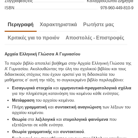
Συγγραφέας/είς
Καλαβρουζιώτου Δήμητρα
ISBN
978-960-449-810-9
Περιγραφή
Χαρακτηριστικά
Ρωτήστε μας
Κριτικές για το προιόν
Αποστολές - Επιστροφές
Αρχαία Ελληνική Γλώσσα Α Γυμνασίου
Το παρόν βιβλίο αποτελεί βοήθημα στην Αρχαία Ελληνική Γλώσσα της
Α’ Γυμνασίου. Ακολουθώντας την ύλη του σχολικού βιβλίου και τους
διδακτικούς στόχους που έχουν οριστεί για τη διδασκαλία του
μαθήματος σ’ αυτή την τάξη, το συγκεκριμένο βιβλίο περιλαμβάνει:
Εισαγωγικά στοιχεία
και
ερμηνευτικά-πραγματολογικά σχόλια
για την πληρέστερη κατανόηση του κειμένου κάθε ενότητας.
Μετάφραση
του αρχαίου κειμένου.
Πλήρη
γραμματική
και
συντακτική αναγνώριση
των λέξεων του
αρχαίου κειμένου.
Θεωρία
στα
λεξιλογικά
και
ετυμολογικά φαινόμενα
που
εξετάζονται σε κάθε ενότητα.
Θεωρία
γραμματικής
και
συντακτικού
.