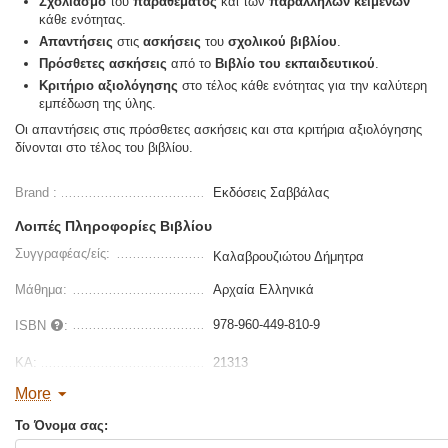
Σχολιασμό
του
παραθέματος
και των
παράλληλων
κειμένων
κάθε ενότητας.
Απαντήσεις
στις
ασκήσεις
του
σχολικού βιβλίου
.
Πρόσθετες ασκήσεις
από το
Βιβλίο του εκπαιδευτικού
.
Κριτήριο αξιολόγησης
στο τέλος κάθε ενότητας για την καλύτερη
εμπέδωση της ύλης.
Οι απαντήσεις στις πρόσθετες ασκήσεις και στα κριτήρια αξιολόγησης
δίνονται στο τέλος του βιβλίου.
Brand :
Εκδόσεις Σαββάλας
Λοιπές Πληροφορίες Βιβλίου
Συγγραφέας/είς:
Καλαβρουζιώτου Δήμητρα
Μάθημα:
Αρχαία Ελληνικά
978-960-449-810-9
ISBN
:
ΚΑ:
21313
More
Διαστάσεις:
17 x 24
Το Όνομα σας:
Σελίδες :
608