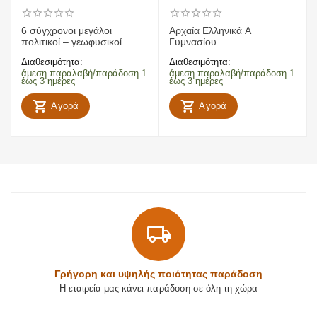
6 σύγχρονοι μεγάλοι
Αρχαία Ελληνικά Α
πολιτικοί – γεωφυσικοί
Γυμνασίου
χάρτες Ελλάδας, Ευρώπης,
Διαθεσιμότητα:
Διαθεσιμότητα:
παγκόσμιος
άμεση παραλαβή/παράδοση 1
άμεση παραλαβή/παράδοση 1
έως 3 ημέρες
έως 3 ημέρες
Αγορά
Αγορά
Γρήγορη και υψηλής ποιότητας παράδοση
Η εταιρεία μας κάνει παράδοση σε όλη τη χώρα