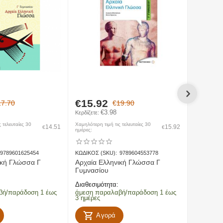
πο Νομό Λακωνίας προς Νομό Λακωνίας)
€
15.92
17.70
€
19.90
€
3.98
€
18.5
Κερδίζετε: 
 τελευταίες 30
Χαμηλότερη τιμή τις τελευταίες 30
14.51
15.92
€
€
ημέρες:
ΚΩΔΙΚΟΣ (
9789601625454
ΚΩΔΙΚΟΣ (SKU):
9789604553778
Αρχαία 
ική Γλώσσα Γ
Αρχαία Ελληνική Γλώσσα Γ
Γυμνασί
Γυμνασίου
Διαθεσιμό
Διαθεσιμότητα:
άμεση πα
βή/παράδοση 1 έως
άμεση παραλαβή/παράδοση 1 έως
3 ημέρες
3 ημέρες
Α
Αγορά