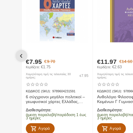
20 - 1000kg --> 15€
3) Νησιωτικοι προορισμοι:
0 - 5kg --> 3€
5 - 10kg --> 4€
10 - 15kg --> 6€
15 - 20kg --> 8€
20 - 1000kg --> 15€
Εντός Πόλης
- Αφορά την παραλαβή, μεταφορά και παράδοση α
€
7.95
€
11.97
€
9.70
€
14.60
Χερσαίοι προορισμοί
- Αφορά την παραλαβή, μεταφορά και π
€
1.75
€
2.63
Κερδίζετε: 
Κερδίζετε: 
Νησιωτικοί προορισμοί
- Αφορά την παραλαβή, μεταφορά και
Χαμηλότερη τιμή τις τελευταίες 30
Χαμηλότερη τιμή τις τελευτ
7.95
€
ημέρες:
ημέρες:
ΚΩΔΙΚΟΣ (SKU):
9789604231591
ΚΩΔΙΚΟΣ (SKU):
97896
Επιστροφές
6 σύγχρονοι μεγάλοι πολιτικοί –
Ανθολόγιο Φιλοσο
γεωφυσικοί χάρτες Ελλάδας,
Κειμένων Γ Γυμνασ
Ευρώπης, παγκόσμιος
Διαθεσιμότητα:
Διαθεσιμότητα:
άμεση παραλαβή/παράδοση 1 έως
άμεση παραλαβή/πα
3 ημέρες
3 ημέρες
Αγορά
Αγορά