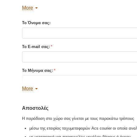
Διαστάσεις:
17 x 24
More
Σελίδες :
624
Τύπος Εξωφύλλου:
Μαλακό εξώφυλλο
Το Όνομα σας:
Βρείτε παρόμοια
Το E-mail σας:
Το Μήνυμα σας:
More
Αποστολές
Αποστολή Αντιγράφου
Η παράδοση στο χώρο σας γίνεται με τους παρακάτω τρόπους
μέσω της εταιρίας ταχυμεταφορών Acs courier οι οποία ανα
Αποστολή
με μεταφορική για παραγγελίες μεγάλου βάρους ή όγκου