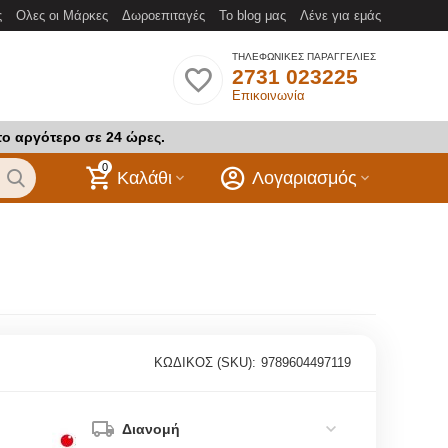
ς
Ολες οι Μάρκες
Δωροεπιταγές
Το blog μας
Λένε για εμάς
ΤΗΛΕΦΩΝΙΚΕΣ ΠΑΡΑΓΓΕΛΙΕΣ
2731 023225
Επικοινωνία
το αργότερο σε 24 ώρες.
0
Καλάθι
Λογαριασμός
ΚΩΔΙΚΟΣ (SKU):
9789604497119
Διανομή