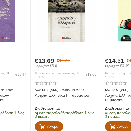
ποστολών εντός της ίδιας πόλης. Αποστολή εντός του Νομου Λακωνίας (Α
€
13.69
€
14.51
€
16.70
€
αράδοση αποστολών προς χερσαίους προορισμούς.
€
3.01
€
3.19
Κερδίζετε: 
Κερδίζετε: 
 παράδοση αποστολών προς νησιωτικούς προορισμούς.
αίες 30
Χαμηλότερη τιμή τις τελευταίες 30
Χαμηλότερη τιμή τις
11.97
13.69
€
€
ημέρες:
ημέρες:
04499403
ΚΩΔΙΚΟΣ (SKU):
9789604497270
ΚΩΔΙΚΟΣ (SKU):
φικών
Αρχαία Ελληνικά Γ Γυμνασίου
Αρχαία Ελλην
ίου
Γυμνασίου
Διαθεσιμότητα:
Διαθεσιμότητα:
ράδοση 1 έως
άμεση παραλαβή/παράδοση 1 έως
άμεση παραλα
3 ημέρες
3 ημέρες
Αγορά
Αγορά