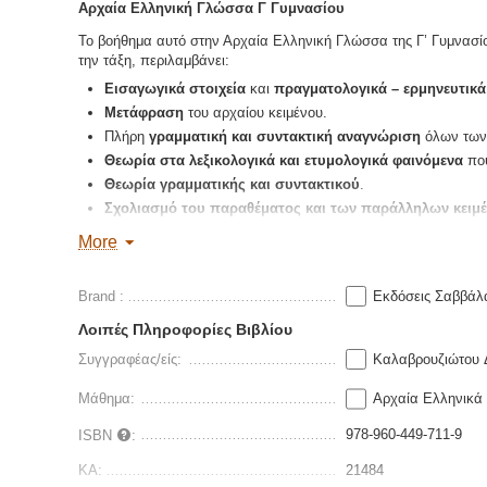
Αρχαία Ελληνική Γλώσσα Γ Γυμνασίου
Το βοήθημα αυτό στην Αρχαία Ελληνική Γλώσσα της Γ’ Γυμνασίου
την τάξη, περιλαμβάνει:
Εισαγωγικά στοιχεία
και
πραγματολογικά – ερμηνευτικά
Μετάφραση
του αρχαίου κειμένου.
Πλήρη
γραμματική και συντακτική αναγνώριση
όλων των 
Θεωρία στα λεξικολογικά και ετυμολογικά φαινόμενα
που
Θεωρία γραμματικής και συντακτικού
.
Σχολιασμό του παραθέματος και των παράλληλων κειμ
Απαντήσεις στις ασκήσεις του σχολικού βιβλίου
.
More
Πρόσθετες ασκήσεις
από το Βιβλίου του Εκπαιδευτικού.
Κριτήριο αξιολόγησης
στο τέλος κάθε ενότητας για την κ
Brand :
Εκδόσεις Σαββάλ
Οι απαντήσεις στις πρόσθετες ασκήσεις και στα κριτήρια αξι
Λοιπές Πληροφορίες Βιβλίου
Συγγραφέας/είς:
Καλαβρουζιώτου 
Μάθημα:
Αρχαία Ελληνικά
978-960-449-711-9
ISBN
:
ΚΑ:
21484