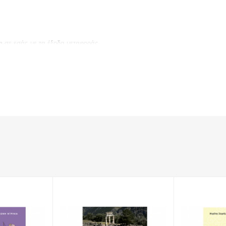
η
σε εσάς με τα έξοδα μεταφοράς.
: