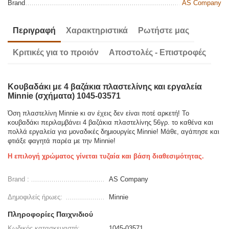
Brand
AS Company
Περιγραφή
Χαρακτηριστικά
Ρωτήστε μας
Κριτικές για το προιόν
Αποστολές - Επιστροφές
Κουβαδάκι με 4 βαζάκια πλαστελίνης και εργαλεία
Minnie (σχήματα) 1045-03571
Όση πλαστελίνη Minnie κι αν έχεις δεν είναι ποτέ αρκετή! Το
κουβαδάκι περιλαμβάνει 4 βαζάκια πλαστελίνης 56γρ. το καθένα και
πολλά εργαλεία για μοναδικές δημιουργίες Minnie! Μάθε, αγάπησε και
φτιάξε φαγητά παρέα με την Minnie!
Η επιλογή χρώματος γίνεται τυζαία και βάση διαθεσιμότητας.
Brand :
AS Company
Δημοφιλείς ήρωες:
Minnie
Πληροφορίες Παιχνιδιού
Κωδικός κατασκευαστή:
1045-03571