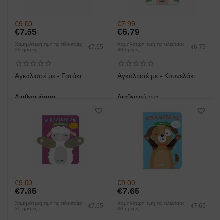
€
9.00
€
7.99
€
7.65
€
6.79
Χαμηλότερη τιμή τις τελευταίες
Χαμηλότερη τιμή τις τελευταίες
7.65
6.79
€
€
30 ημέρες:
30 ημέρες:
Αγκάλιασέ με - Γατάκι
Αγκάλιασέ με - Κουνελάκι
Διαθεσιμότητα:
Διαθεσιμότητα:
άμεση παραλαβή/παράδοση 1
άμεση παραλαβή/παράδοση 1
έως 3 ημέρες
έως 3 ημέρες
€
9.00
€
9.00
€
7.65
€
7.65
Χαμηλότερη τιμή τις τελευταίες
Χαμηλότερη τιμή τις τελευταίες
7.65
7.65
€
€
30 ημέρες:
30 ημέρες: