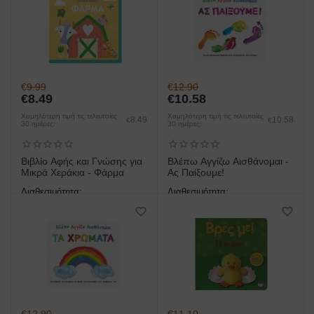
€
9.99
€
12.90
€
8.49
€
10.58
Χαμηλότερη τιμή τις τελευταίες
Χαμηλότερη τιμή τις τελευταίες
8.49
10.58
€
€
30 ημέρες:
30 ημέρες:
Βιβλίο Αφής και Γνώσης για
Βλέπω Αγγίζω Αισθάνομαι -
Μικρά Χεράκια - Φάρμα
Ας Παίξουμε!
Διαθεσιμότητα:
Διαθεσιμότητα:
άμεση παραλαβή/παράδοση 1
άμεση παραλαβή/παράδοση 1
έως 3 ημέρες
έως 3 ημέρες