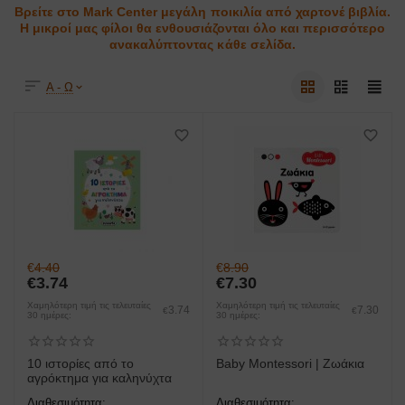
Βρείτε στο Mark Center μεγάλη ποικιλία από χαρτονέ βιβλία.
Η μικροί μας φίλοι θα ενθουσιάζονται όλο και περισσότερο
ανακαλύπτοντας κάθε σελίδα.
Α - Ω
€
4.40
€
8.90
€
3.74
€
7.30
Χαμηλότερη τιμή τις τελευταίες
Χαμηλότερη τιμή τις τελευταίες
3.74
7.30
€
€
30 ημέρες:
30 ημέρες:
10 ιστορίες από το
Baby Montessori | Ζωάκια
αγρόκτημα για καληνύχτα
Διαθεσιμότητα:
Διαθεσιμότητα: