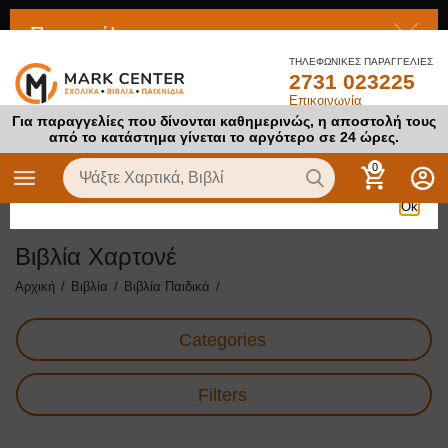
Προσοχή!
ΤΗΛΕΦΩΝΙΚΕΣ ΠΑΡΑΓΓΕΛΙΕΣ
2731 023225
Το προϊόν στο οποίο προσπαθείτε να αποκτήσετε πρόσβαση
Επικοινωνία
είναι απενεργοποιημένο
Για παραγγελίες που δίνονται καθημερινώς, η αποστολή τους
από το κατάστημα γίνεται το αργότερο σε 24 ώρες.
0
Ok
Βιβλία Χαρτονέ
Αρχική
/
Βιβλία
/
Βιβλία Παιδικά
/
Categories
Filters