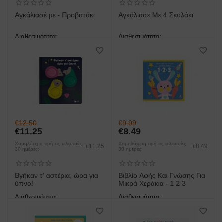
Αγκάλιασέ με - Προβατάκι
Αγκάλιασε Με 4 Σκυλάκι
Διαθεσιμότητα:
Διαθεσιμότητα:
άμεση παραλαβή/παράδοση 1
άμεση παραλαβή/παράδοση 1
έως 3 ημέρες
έως 3 ημέρες
€
12.50
€
9.99
€
11.25
€
8.49
Χαμηλότερη τιμή τις τελευταίες
Χαμηλότερη τιμή τις τελευταίες
11.25
8.49
€
€
30 ημέρες:
30 ημέρες:
Βγήκαν τ' αστέρια, ώρα για
Βιβλίο Αφής Και Γνώσης Για
ύπνο!
Μικρά Χεράκια - 1 2 3
Διαθεσιμότητα:
Διαθεσιμότητα:
άμεση παραλαβή/παράδοση 1
άμεση παραλαβή/παράδοση 1
έως 3 ημέρες
έως 3 ημέρες