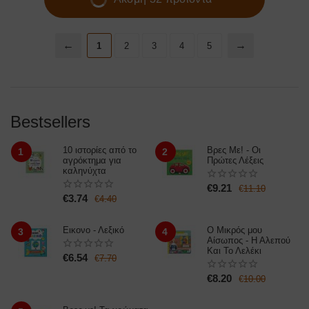
1
2
3
4
5
Bestsellers
10 ιστορίες από το
Βρες Με! - Οι
1
2
αγρόκτημα για
Πρώτες Λέξεις
καληνύχτα
€
9.21
€
11.10
€
3.74
€
4.40
Εικονο - Λεξικό
Ο Μικρός μου
3
4
Αίσωπος - Η Αλεπού
Και Το Λελέκι
€
6.54
€
7.70
€
8.20
€
10.00