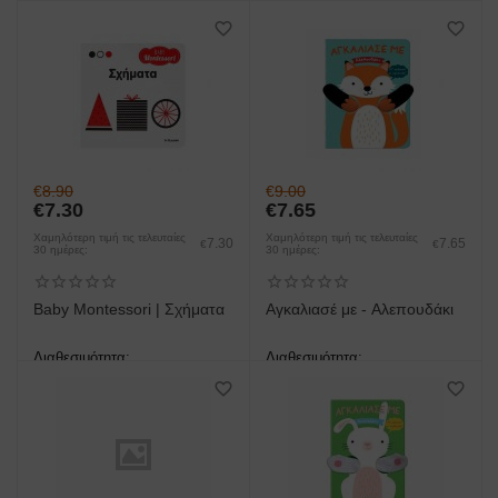
άμεση παραλαβή/παράδοση 1
άμεση παραλαβή/παράδοση 1
έως 3 ημέρες
έως 3 ημέρες
€
8.90
€
9.00
€
7.30
€
7.65
Χαμηλότερη τιμή τις τελευταίες
Χαμηλότερη τιμή τις τελευταίες
7.30
7.65
€
€
30 ημέρες:
30 ημέρες:
Baby Montessori | Σχήματα
Αγκαλιασέ με - Αλεπουδάκι
Διαθεσιμότητα:
Διαθεσιμότητα:
άμεση παραλαβή/παράδοση 1
άμεση παραλαβή/παράδοση 1
έως 3 ημέρες
έως 3 ημέρες