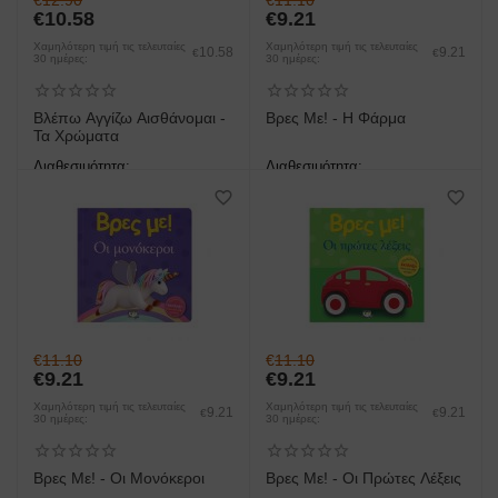
€
12.90
€
11.10
€
10.58
€
9.21
Χαμηλότερη τιμή τις τελευταίες
Χαμηλότερη τιμή τις τελευταίες
10.58
9.21
€
€
30 ημέρες:
30 ημέρες:
Βλέπω Αγγίζω Αισθάνομαι -
Βρες Με! - Η Φάρμα
Τα Χρώματα
Διαθεσιμότητα:
Διαθεσιμότητα:
άμεση παραλαβή/παράδοση 1
άμεση παραλαβή/παράδοση 1
έως 3 ημέρες
έως 3 ημέρες
€
11.10
€
11.10
€
9.21
€
9.21
Χαμηλότερη τιμή τις τελευταίες
Χαμηλότερη τιμή τις τελευταίες
9.21
9.21
€
€
30 ημέρες:
30 ημέρες:
Βρες Με! - Οι Μονόκεροι
Βρες Με! - Οι Πρώτες Λέξεις