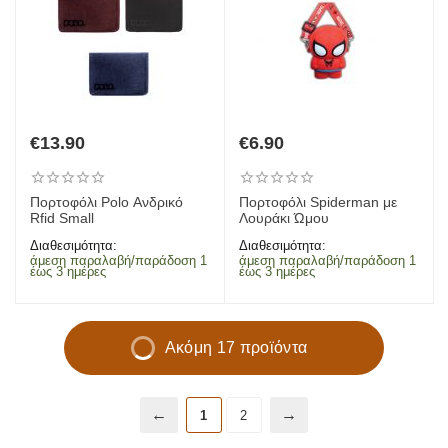
€
13.90
€
6.90
Πορτοφόλι Polo Ανδρικό
Πορτοφόλι Spiderman με
Rfid Small
Λουράκι Ώμου
Διαθεσιμότητα:
Διαθεσιμότητα:
άμεση παραλαβή/παράδοση 1
άμεση παραλαβή/παράδοση 1
έως 3 ημέρες
έως 3 ημέρες
Ακόμη 17 προϊόντα
1
2