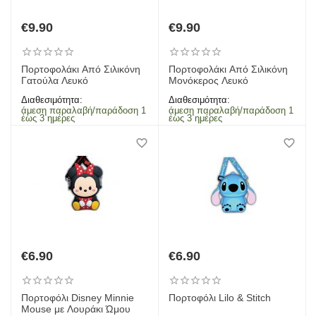
€
9.90
€
9.90
Πορτοφολάκι Από Σιλικόνη
Πορτοφολάκι Από Σιλικόνη
Γατούλα Λευκό
Μονόκερος Λευκό
Διαθεσιμότητα:
Διαθεσιμότητα:
άμεση παραλαβή/παράδοση 1
άμεση παραλαβή/παράδοση 1
έως 3 ημέρες
έως 3 ημέρες
€
6.90
€
6.90
Πορτοφόλι Disney Minnie
Πορτοφόλι Lilo & Stitch
Mouse με Λουράκι Ώμου