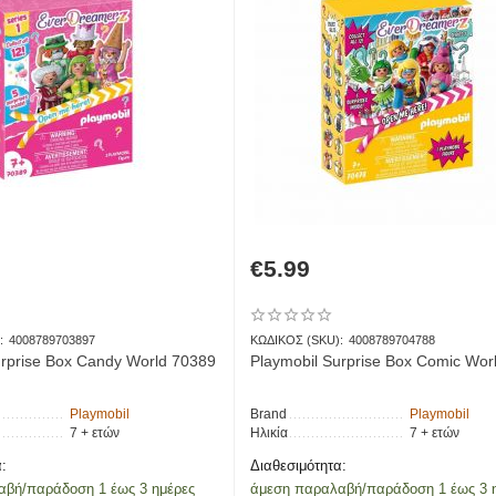
€
5.99
:
4008789703897
ΚΩΔΙΚΟΣ (SKU):
4008789704788
urprise Box Candy World 70389
Playmobil Surprise Box Comic Wor
Playmobil
Brand
Playmobil
7 + ετών
Ηλικία
7 + ετών
:
Διαθεσιμότητα:
αβή/παράδοση 1 έως 3 ημέρες
άμεση παραλαβή/παράδοση 1 έως 3 