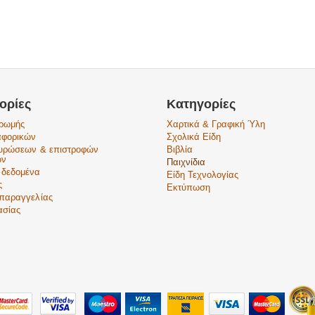
ορίες
Κατηγορίες
ηρωμής
Χαρτικά & Γραφική Ύλη
αφορικών
Σχολικά Είδη
κυρώσεων & επιστροφών
Βιβλία
ών
Παιχνίδια
 δεδομένα
Είδη Τεχνολογίας
ς
Εκτύπωση
παραγγελίας
ασίας