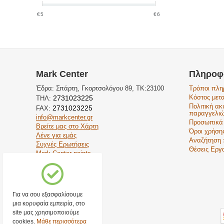
‎€
5
‎€
6
Mark Center
Πληροφ
Έδρα: Σπάρτη, Γκορτσολόγου 89, ΤΚ:23100
Τρόποι πλ
Κόστος μετ
2731023225
ΤΗΛ:
Πολιτική α
2731023225
FAX:
παραγγελι
info@markcenter.gr
Προσωπικά
Βρείτε μας στο Χάρτη
Όροι χρήση
Λένε για εμάς
Αναζήτηση 
Συχνές Ερωτήσεις
Θέσεις Εργ
Mark Center points
Για να σου εξασφαλίσουμε
μια κορυφαία εμπειρία, στο
site μας χρησιμοποιούμε
cookies.
Μάθε περισσότερα