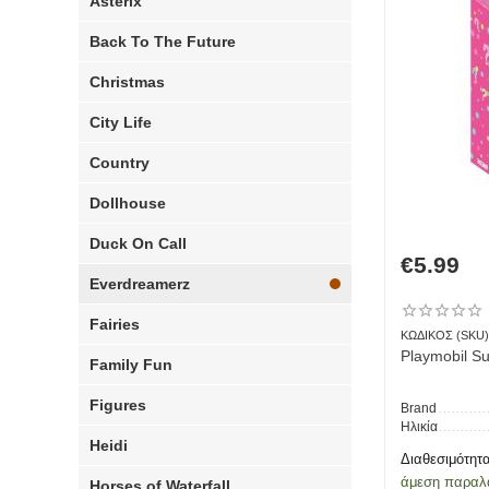
Asterix
Back To The Future
Christmas
City Life
Country
Dollhouse
Duck On Call
€
5.99
Everdreamerz
Fairies
ΚΩΔΙΚΟΣ (SKU)
Playmobil S
Family Fun
Figures
Brand
Ηλικία
Heidi
Διαθεσιμότητα
άμεση παραλ
Horses of Waterfall