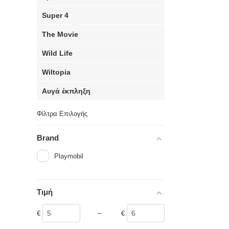
Super 4
The Movie
Wild Life
Wiltopia
Αυγά έκπληξη
Φίλτρα Επιλογής
Brand
Playmobil
Τιμή
–
€
€