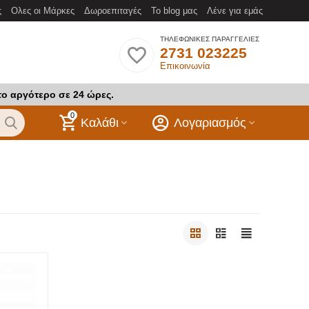
ς
Ολες οι Μάρκες
Δωροεπιταγές
Το blog μας
Λένε για εμάς
ΤΗΛΕΦΩΝΙΚΕΣ ΠΑΡΑΓΓΕΛΙΕΣ
2731 023225
Επικοινωνία
το αργότερο σε 24 ώρες.
0
Καλάθι
Λογαριασμός