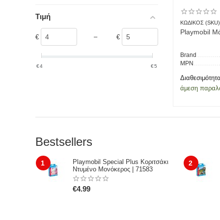
Τιμή
ΚΩΔΙΚΟΣ (SKU)
Playmobil Μ
–
€
€
Brand
MPN
‎€
4
‎€
5
Διαθεσιμότητα
άμεση παραλ
Bestsellers
Playmobil Special Plus Κοριτσάκι
1
2
Ντυμένο Μονόκερος | 71583
€
4.99