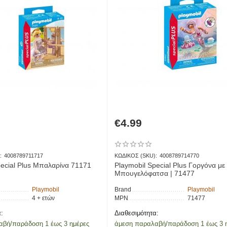
€
4.99
:
4008789711717
ΚΩΔΙΚΟΣ (SKU):
4008789714770
Playmobil Special Plus Μπαλαρίνα 71171
Playmobil Special Plus Γοργόνα με
Μπουγελόφατσα | 71477
Playmobil
Brand
Playmobil
4 + ετών
MPN
71477
:
Διαθεσιμότητα:
αβή/παράδοση 1 έως 3 ημέρες
άμεση παραλαβή/παράδοση 1 έως 3 