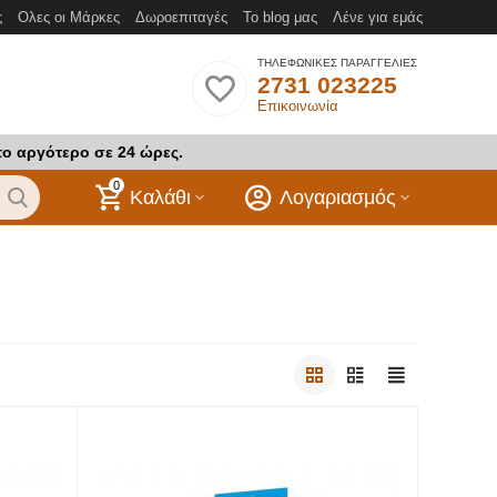
ς
Ολες οι Μάρκες
Δωροεπιταγές
Το blog μας
Λένε για εμάς
ΤΗΛΕΦΩΝΙΚΕΣ ΠΑΡΑΓΓΕΛΙΕΣ
2731 023225
Επικοινωνία
το αργότερο σε 24 ώρες.
0
Καλάθι
Λογαριασμός