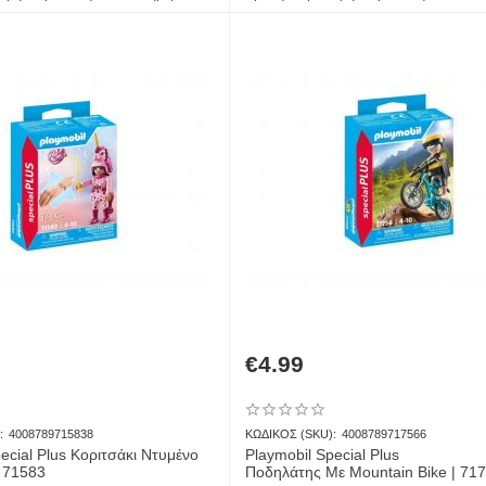
€
4.99
:
4008789715838
ΚΩΔΙΚΟΣ (SKU):
4008789717566
ecial Plus Κοριτσάκι Ντυμένο
Playmobil Special Plus
 71583
Ποδηλάτης Με Mountain Bike | 71