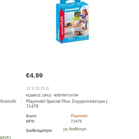
€
4.99
ΚΩΔΙΚΟΣ (SKU):
4008789714794
 Χταπόδι
Playmobil Special Plus Ζαχαροπλάστρια |
71479
Brand
Playmobil
MPN
71479
μη διαθέσιμο
Διαθεσιμότητα:
ημέρες