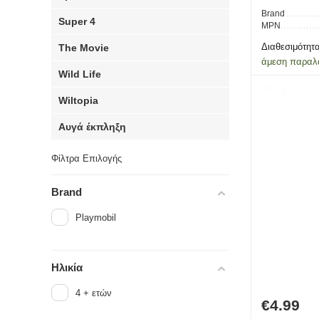
Brand
Super 4
MPN
Διαθεσιμότητα
The Movie
άμεση παραλ
Wild Life
Wiltopia
Αυγά έκπληξη
Φίλτρα Επιλογής
Brand
Playmobil
Ηλικία
4 + ετών
€
4.99