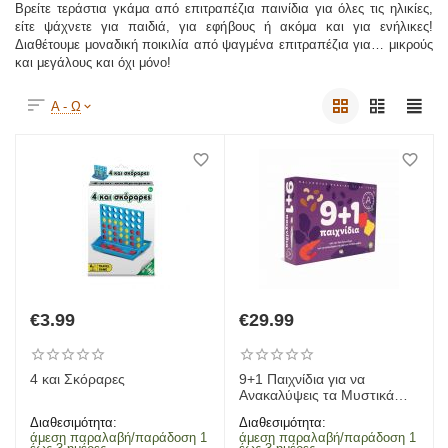
Βρείτε τεράστια γκάμα από επιτραπέζια παινίδια για όλες τις ηλικίες,
είτε ψάχνετε για παιδιά, για εφήβους ή ακόμα και για ενήλικες!
Διαθέτουμε μοναδική ποικιλία από ψαγμένα επιτραπέζια για… μικρούς
και μεγάλους και όχι μόνο!
Α - Ω
€
3.99
€
29.99
4 και Σκόραρες
9+1 Παιχνίδια για να
Ανακαλύψεις τα Μυστικά
της Διατροφής - Άκης
Διαθεσιμότητα:
Διαθεσιμότητα:
Πετρετζίκης
άμεση παραλαβή/παράδοση 1
άμεση παραλαβή/παράδοση 1