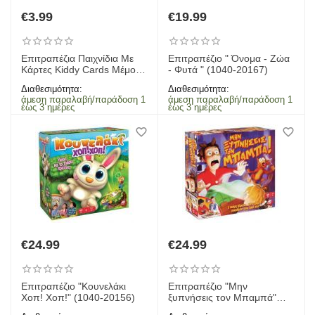
€
3.99
€
19.99
Επιτραπέζια Παιχνίδια Με
Επιτραπέζιο " Όνομα - Ζώα
Κάρτες Kiddy Cards Μέμο
- Φυτά " (1040-20167)
Σναπ ΤσούΚου Μαύρος
Διαθεσιμότητα:
Διαθεσιμότητα:
Γάτος Διάφορα Σχέδια
άμεση παραλαβή/παράδοση 1
άμεση παραλαβή/παράδοση 1
έως 3 ημέρες
έως 3 ημέρες
€
24.99
€
24.99
Επιτραπέζιο "Κουνελάκι
Επιτραπέζιο "Μην
Χοπ! Χοπ!" (1040-20156)
ξυπνήσεις τον Μπαμπά"
(1040-10013)