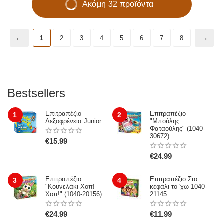
Ακόμη 32 προϊόντα
1
2
3
4
5
6
7
8
Bestsellers
Επιτραπέζιο
Επιτραπέζιο
1
2
Λεξοφρένεια Junior
"Μπούλης
Φαταούλης" (1040-
30672)
€
15.99
€
24.99
Επιτραπέζιο
Επιτραπέζιο Στο
3
4
"Κουνελάκι Χοπ!
κεφάλι το 'χω 1040-
Χοπ!" (1040-20156)
21145
€
24.99
€
11.99