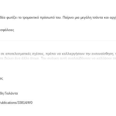
δέα φωτίζει το τρομακτικό πρόσωπό του. Παίρνει μια μεγάλη τσάντα και αρχί
ασφάλειες
η σε αποτελεσματικές σχέσεις, πρέπει να καλλιεργήσουν την ενσυναίσθηση,
 τα βιώνει ένα άλλο άτομο. Την ανάγκη αυτή αναλαμβάνουν να καλύψουν τα
ι εκπαιδευτικούς προσέγγιση επιχειρούν να μυήσουν τα παιδιά στο να μπορ
αισθήματα.
ας
δη Γιολάντα
Publications/33814/#/0