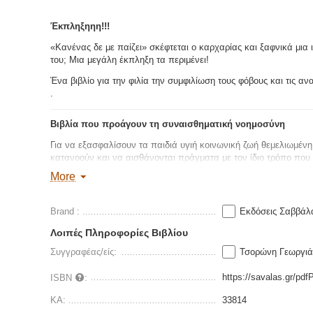
Έκπληξηηη!!!
«Κανένας δε με παίζει» σκέφτεται ο καρχαρίας και ξαφνικά μια ι
του; Μια μεγάλη έκπληξη τα περιμένει!
Ένα βιβλίο για την φιλία την συμφιλίωση τους φόβους και τις αν
.
Βιβλία που προάγουν τη συναισθηματική νοημοσύνη
Για να εξασφαλίσουν τα παιδιά υγιή κοινωνική ζωή θεμελιωμέν
κατανοούν και να αισθάνονται πράγματα με τον ίδιο τρόπο που
συναισθηματική νοημοσύνη. Με την προτεινόμενη για γονείς κα
More
πρώτα να αναγνωρίζουν και να διαχειρίζονται τα δικά τους συν
Διαβάστε απόσπασμα
Brand :
Εκδόσεις Σαββάλ
Λοιπές Πληροφορίες Βιβλίου
Συγγραφέας/είς:
Τσορώνη Γεωργιά
https://savalas.gr/pdf
ISBN
:
ΚΑ:
33814