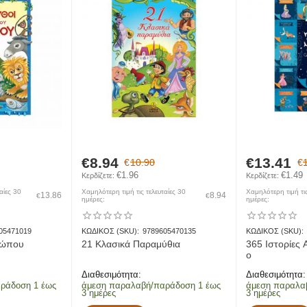
ποστολών εντός της ίδιας πόλης. Αποστολή εντός του Νομου Λακωνίας (Α
€
8.94
€
13.41
€
10.90
€
αράδοση αποστολών προς χερσαίους προορισμούς.
€
1.96
€
1.49
Κερδίζετε: 
Κερδίζετε: 
 παράδοση αποστολών προς νησιωτικούς προορισμούς.
αίες 30
Χαμηλότερη τιμή τις τελευταίες 30
Χαμηλότερη τιμή τις
13.86
8.94
€
€
ημέρες:
ημέρες:
05471019
ΚΩΔΙΚΟΣ (SKU):
9789605470135
ΚΩΔΙΚΟΣ (SKU):
σώπου
21 Κλασικά Παραμύθια
365 Ιστορίες
ο
Διαθεσιμότητα:
Διαθεσιμότητα:
ράδοση 1 έως
άμεση παραλαβή/παράδοση 1 έως
άμεση παραλα
3 ημέρες
3 ημέρες