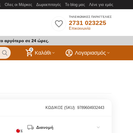
ς
Ολες οι Μάρκες
Δωροεπιταγές
Το blog μας
Λένε για εμάς
ΤΗΛΕΦΩΝΙΚΕΣ ΠΑΡΑΓΓΕΛΙΕΣ
2731 023225
Επικοινωνία
το αργότερο σε 24 ώρες.
0
Καλάθι
Λογαριασμός
ΚΩΔΙΚΟΣ (SKU):
9789604932443
Διανομή