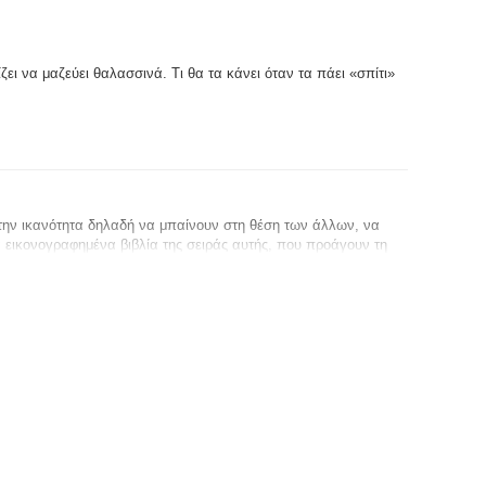
ζει να μαζεύει θαλασσινά. Τι θα τα κάνει όταν τα πάει «σπίτι»
 την ικανότητα δηλαδή να μπαίνουν στη θέση των άλλων, να
 εικονογραφημένα βιβλία της σειράς αυτής, που προάγουν τη
ούν να βλέπουν τον κόσμο με τα μάτια του άλλου, αφού μάθουν