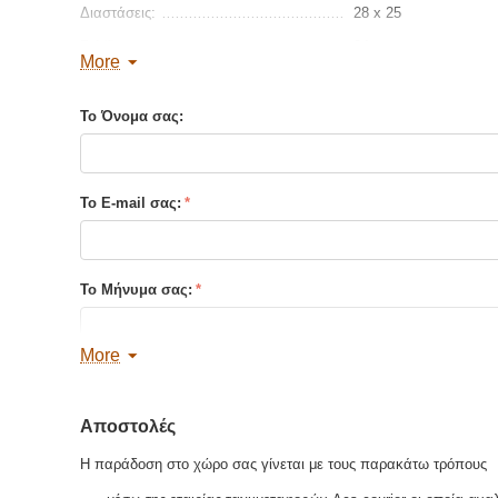
Διαστάσεις:
28 x 25
Σελίδες :
24
More
Τύπος Εξωφύλλου:
Σκληρό εξώφυλλο
Το Όνομα σας:
Βρείτε παρόμοια
Το E-mail σας:
Το Μήνυμα σας:
More
Αποστολές
Αποστολή Αντιγράφου
Η παράδοση στο χώρο σας γίνεται με τους παρακάτω τρόπους