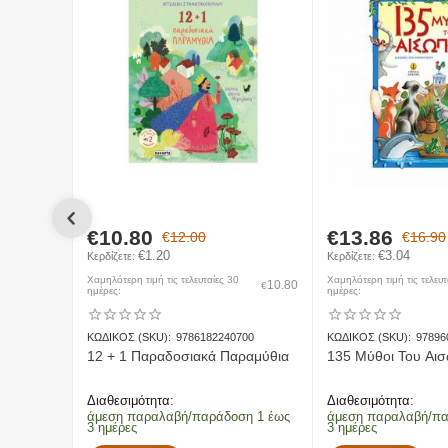
15 - 20kg --> 7€
20 - 1000kg --> 15€
3) Νησιωτικοι προορισμοι:
0 - 5kg --> 3€
5 - 10kg --> 4€
10 - 15kg --> 6€
15 - 20kg --> 8€
20 - 1000kg --> 15€
Εντός Πόλης
- Αφορά την παραλαβή, μεταφορά και παράδοση α
€
10.80
€
13.86
€
12.00
€
16.90
Χερσαίοι προορισμοί
- Αφορά την παραλαβή, μεταφορά και π
€
1.20
€
3.04
Κερδίζετε: 
Κερδίζετε: 
Νησιωτικοί προορισμοί
- Αφορά την παραλαβή, μεταφορά και
Χαμηλότερη τιμή τις τελευταίες 30
Χαμηλότερη τιμή τις τελευτ
10.80
€
ημέρες:
ημέρες:
ΚΩΔΙΚΟΣ (SKU):
9786182240700
ΚΩΔΙΚΟΣ (SKU):
97896
Επιστροφές
12 + 1 Παραδοσιακά Παραμύθια
135 Μύθοι Του Αι
Διαθεσιμότητα:
Διαθεσιμότητα:
άμεση παραλαβή/παράδοση 1 έως
άμεση παραλαβή/πα
3 ημέρες
3 ημέρες