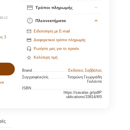
Τρόποι πληρωμής
€
8.12
Πλεονεκτήματα
Ειδοποίηση με E-mail
ως 3
Διαφορετικοί τρόποι πληρωμής
Ρωτήστε μας για το προιόν
Καλύτερη τιμή
Brand
Εκδόσεις Σαββάλας
Συγγραφέας/είς
Τσορώνη Γεωργιάδη
Γιολάντα
να
ISBN
https://savalas.gr/pdfP
ublications/33814/#/0
φές