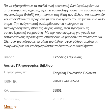
Για να εξασφαλίσουν τα παιδιά υγιή κοινωνική ζωή θεμελιωμένη σε
αποτελεσματικές σχέσεις, πρέπει να καλλιεργήσουν την ενσυναίσθηση,
την ικανότητα δηλαδή να μπαίνουν στη θέση των άλλων, να κατανοούν
και να αισθάνονται πράγματα με τον ίδιο τρόπο που τα βιώνει ένα άλλο
άτομο. Την ανάγκη αυτή αναλαμβάνουν να καλύψουν τα
εικονογραφημένα βιβλία της σειράς αυτής, που προάγουν τη
συναισθηματική νοημοσύνη. Με την προτεινόμενη για γονείς και
εκπαιδευτικούς προσέγγιση επιχειρούν να μυήσουν τα παιδιά στο να
βλέπουν τον κόσμο με τα μάτια του άλλου, αφού μάθουν πρώτα να
αναγνωρίζουν και να διαχειρίζονται τα δικά τους συναισθήματα.
Brand :
Εκδόσεις Σαββάλας
Λοιπές Πληροφορίες Βιβλίου
Συγγραφέας/είς:
Τσορώνη Γεωργιάδη Γιολάντα
978-960-493-052-4
ISBN
:
ΚΑ:
33801
Διαστάσεις:
26 x 28
More
Σελίδες :
24