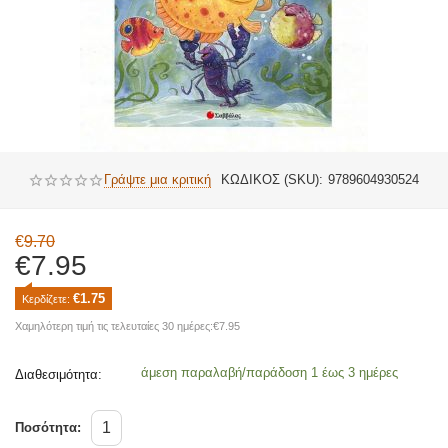
Γράψτε μια κριτική
ΚΩΔΙΚΟΣ (SKU):
9789604930524
€
9.70
€
7.95
€
1.75
Κερδίζετε: 
Χαμηλότερη τιμή τις τελευταίες 30 ημέρες:
€
7.95
άμεση παραλαβή/παράδοση 1 έως 3 ημέρες
Διαθεσιμότητα:
Ποσότητα: