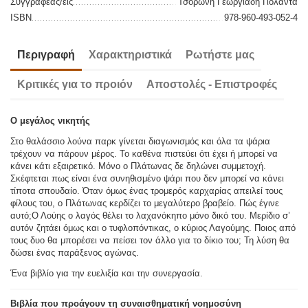
Συγγραφέας/είς
Τσορώνη Γεωργιάδη Γιολάντα
ISBN
978-960-493-052-4
Περιγραφή
Χαρακτηριστικά
Ρωτήστε μας
Κριτικές για το προιόν
Αποστολές - Επιστροφές
Ο μεγάλος νικητής
Στο θαλάσσιο λούνα παρκ γίνεται διαγωνισμός και όλα τα ψάρια
τρέχουν να πάρουν μέρος. Το καθένα πιστεύει ότι έχει ή μπορεί να
κάνει κάτι εξαιρετικό. Μόνο ο Πλάτωνας δε δηλώνει συμμετοχή.
Σκέφτεται πως είναι ένα συνηθισμένο ψάρι που δεν μπορεί να κάνει
τίποτα σπουδαίο. Όταν όμως ένας τρομερός καρχαρίας απειλεί τους
φίλους του, ο Πλάτωνας κερδίζει το μεγαλύτερο βραβείο. Πώς έγινε
αυτό;Ο Λούης ο λαγός θέλει το λαχανόκηπο μόνο δικό του. Μερίδιο σ’
αυτόν ζητάει όμως και ο τυφλοπόντικας, ο κύριος Λαγούμης. Ποιος από
τους δυο θα μπορέσει να πείσει τον άλλο για το δίκιο του; Τη λύση θα
δώσει ένας παράξενος αγώνας.
Ένα βιβλίο για την ευελιξία και την συνεργασία.
Βιβλία που προάγουν τη συναισθηματική νοημοσύνη