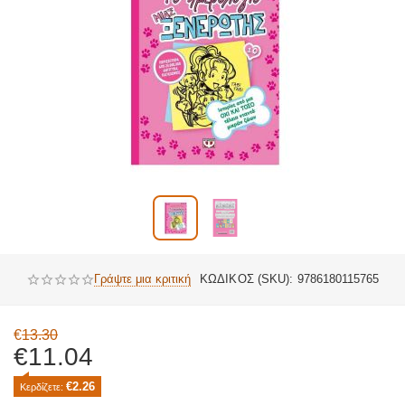
Γράψτε μια κριτική
ΚΩΔΙΚΟΣ (SKU):
9786180115765
€
13.30
€
11.04
€
2.26
Κερδίζετε: 