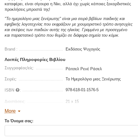
καταφέρει, είναι σίγουρα η Νίκι, αλλά όχι χωρίς κάποιες ξεκαρδιστικές
προκλήσεις μπροστά της!
"Το ημερολόγιο μιας ξενέρωτης" είναι μια σειρά βιβλίων παιδικής και
εφηβικής λογοτεχνίας που εκφράζουν με χιουμοριστικό τρόπο ανησυχίες
και σκέψεις των παιδιών αυτής της ηλικίας. Γραμμένο με προσεγμένο
και παραστατικό τρόπο που θυμίζει σε διάφορα σημεία του κόμικ.
Brand :
Εκδόσεις Ψυχογιός
Λοιπές Πληροφορίες Βιβλίου
Συγγραφέας/είς:
Ρέιτσελ Ρενέ Ράσελ
Σειρές:
Το Ημερολόγιο μιας Ξενέρωτης
978-618-01-1576-5
ISBN
:
Διαστάσεις:
21 x 15
More
Σελίδες :
320
Το Όνομα σας:
Τύπος Εξωφύλλου:
Σκληρό εξώφυλλο