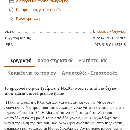
Διαφορετικοί τρόποι πληρωμής
Ρωτήστε μας για το προιόν
Καλύτερη τιμή
Brand
Εκδόσεις Ψυχογιός
Συγγραφέας/είς
Ρέιτσελ Ρενέ Ράσελ
ISBN
978-618-01-1576-5
Περιγραφή
Χαρακτηριστικά
Ρωτήστε μας
Κριτικές για το προιόν
Αποστολές - Επιστροφές
Το ημερολόγιο μιας ξενέρωτης Νο10 : Ιστορίες από μια όχι και
τόσο τέλεια νταντά μικρών ζώων
Η Νίκι, οι φίλες της Κλόι και Ζόι και ο αγαπημένος της Μπράντον
ενώνουν τις δυνάμεις τους και αναλαμβάνουν να φέρουν σε πέρας μια
σημαντική αποστολή. Η Νίκι πρέπει να κρύψει εφτά πανέμορφα
κουταβάκια και τη μαμά τους από δύο γονείς, μια μικρή αδελφή που
χώνει της μύτη της παντού, ένα ολόκληρο σχολείο και από τη γνωστή,
στριμμένη και κακότροπη Μακένζι Χόλιστερ. Αν κάποιος μπορεί να τα