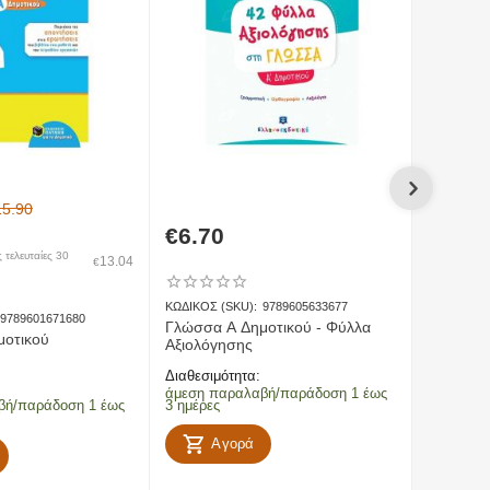
πο Νομό Λακωνίας προς Νομό Λακωνίας)
15.90
€
6.70
€
9.60
 τελευταίες 30
13.04
€
ΚΩΔΙΚΟΣ (SKU):
9789605633677
ΚΩΔΙΚΟΣ (
9789601671680
Γλώσσα Α Δημοτικού - Φύλλα
Γλώσσα 
μοτικού
Αξιολόγησης
Φύλλα Ε
Διαθεσιμότητα:
Διαθεσιμό
άμεση παραλαβή/παράδοση 1 έως
άμεση πα
βή/παράδοση 1 έως
3 ημέρες
3 ημέρες
Αγορά
Α