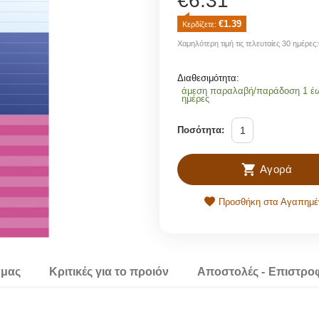
€
6.31
€
1.39
Κερδίζετε: 
Χαμηλότερη τιμή τις τελευταίες 30 ημέρες:
Διαθεσιμότητα:
άμεση παραλαβή/παράδοση 1 έ
ημέρες
Ποσότητα:
Αγορά
Προσθήκη στα Αγαπημέ
 μας
Κριτικές για το προιόν
Αποστολές - Επιστρο