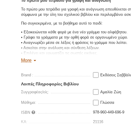
Το πρώτο μου τετράδιο για γραφή και ανάγνωση
Το πρώτο μου τετράδιο για γραφή και ανάγνωση απευθύνεται στο
σύμφωνα με την ύλη του σχολικού βιβλίου και περιλαμβάνει ασ
Πιο συγκεκριμένα, με το βοήθημα αυτό το παιδί:
• Εξοικειώνεται κάθε φορά με ένα νέο γράμμα του αλφάβητου.
• Γράφει τα γράμματα με την ορθή φορά σε οργανωμένο χώρο.
• Αναγνωρίζει μέσα σε λέξεις ή φράσεις το γράμμα που λείπει.
• Ασκείται στην ανάλυση και σύνθεση λέξεων.
• Επιλέγει και χρωματίζει τις σωστές εικόνες.
• Εξασκείται στην ορθογραφία.
More
Brand :
Εκδόσεις Σαββάλ
Λοιπές Πληροφορίες Βιβλίου
Συγγραφέας/είς:
Αμαλία Ζώη
Μάθημα:
Γλώσσα
978-960-449-696-9
ISBN
:
ΚΑ:
21116
Διαστάσεις:
17 x 24