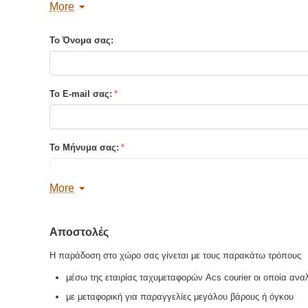
More
Σελίδες :
96
Τύπος Εξωφύλλου:
Μαλακό εξώφυλλο
Το Όνομα σας:
Βρείτε παρόμοια
Το E-mail σας:
Το Μήνυμα σας:
More
Αποστολές
Αποστολή Αντιγράφου
Η παράδοση στο χώρο σας γίνεται με τους παρακάτω τρόπους
μέσω της εταιρίας ταχυμεταφορών Acs courier οι οποία ανα
Αποστολή
με μεταφορική για παραγγελίες μεγάλου βάρους ή όγκου