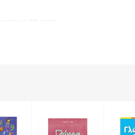
η
σε εσάς με τα έξοδα μεταφοράς.
: