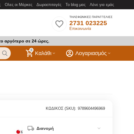
ς
Ολες οι Μάρκες
Δωροεπιταγές
Το blog μας
Λένε για εμάς
ΤΗΛΕΦΩΝΙΚΕΣ ΠΑΡΑΓΓΕΛΙΕΣ
2731 023225
Επικοινωνία
το αργότερο σε 24 ώρες.
0
Καλάθι
Λογαριασμός
ΚΩΔΙΚΟΣ (SKU):
9789604496969
Διανομή