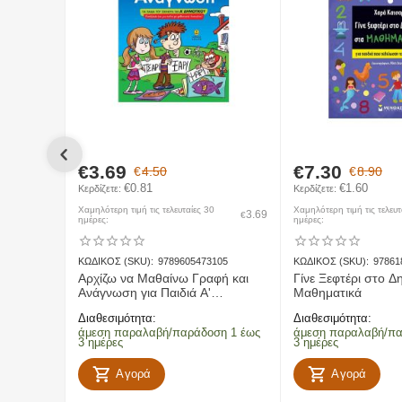
3) Νησιωτικοι προορισμοι:
0 - 5kg --> 3€
5 - 10kg --> 4€
10 - 15kg --> 6€
15 - 20kg --> 8€
20 - 1000kg --> 15€
Εντός Πόλης
- Αφορά την παραλαβή, μεταφορά και παράδοση α
€
3.69
€
7.30
€
4.50
€
8.90
Χερσαίοι προορισμοί
- Αφορά την παραλαβή, μεταφορά και π
€
0.81
€
1.60
Κερδίζετε: 
Κερδίζετε: 
Νησιωτικοί προορισμοί
- Αφορά την παραλαβή, μεταφορά και
Χαμηλότερη τιμή τις τελευταίες 30
Χαμηλότερη τιμή τις τελευτ
3.69
€
ημέρες:
ημέρες:
ΚΩΔΙΚΟΣ (SKU):
9789605473105
ΚΩΔΙΚΟΣ (SKU):
97861
Επιστροφές
Αρχίζω να Μαθαίνω Γραφή και
Γίνε Ξεφτέρι στο Δ
Ανάγνωση για Παιδιά Α'
Μαθηματικά
Δημοτικού
Διαθεσιμότητα:
Διαθεσιμότητα:
άμεση παραλαβή/παράδοση 1 έως
άμεση παραλαβή/πα
3 ημέρες
3 ημέρες
Αγορά
Αγορά