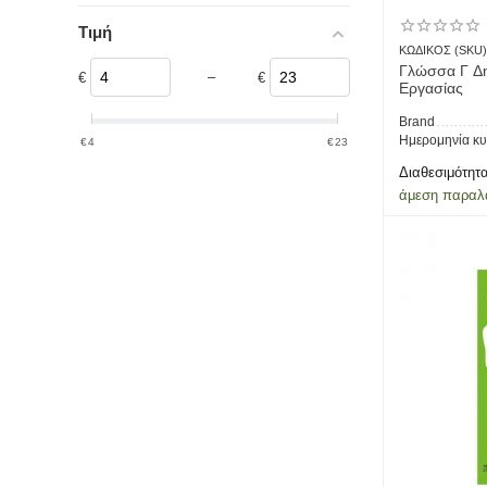
Συλλογικό έργο
Τιμή
ΚΩΔΙΚΟΣ (SKU)
Τσεπεντζή Δήμητρα
Γλώσσα Γ Δη
–
€
€
Εργασίας
Τσιριόπουλος Χαράλαμπος
Φιλίππου Χρυσούλα
Brand
Ημερομηνία κ
‎€
4
‎€
23
Διαθεσιμότητα
άμεση παραλ