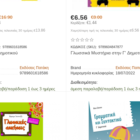
€
6.56
€
16.90
€
8.00
4
€
1.44
Κερδίζετε: 
13.86
6.56
ις τελευταίες 30 ημέρες:
€
Χαμηλότερη τιμή τις τελευταίες 30 ημέρες:
€
:
9789601618586
ΚΩΔΙΚΟΣ (SKU):
9789604847877
ημοτικού
Γλωσσικά Μυστήρια στην Γ' Δημοτ
Εκδόσεις Πατάκη
Brand
Εκδόσεις Παπα
9789601618586
Ημερομηνία κυκλοφορίας
18/07/2022
:
Διαθεσιμότητα:
αβή/παράδοση 1 έως 3 ημέρες
άμεση παραλαβή/παράδοση 1 έως 3 