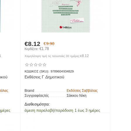
€
8.12
€
9.90
€
1.78
Κερδίζετε: 
1
8.12
Χαμηλότερη τιμή τις τελευταίες 30 ημέρες:
€
ΚΩΔΙΚΟΣ (SKU):
9789604934829
ικού
Εκθέσεις Γ Δημοτικού
βάλας
Brand
Εκδόσεις Σαββάλας
Συγγραφέας/είς
Σάκκου Νίκη
Διαθεσιμότητα:
ημέρες
άμεση παραλαβή/παράδοση 1 έως 3 ημέρες