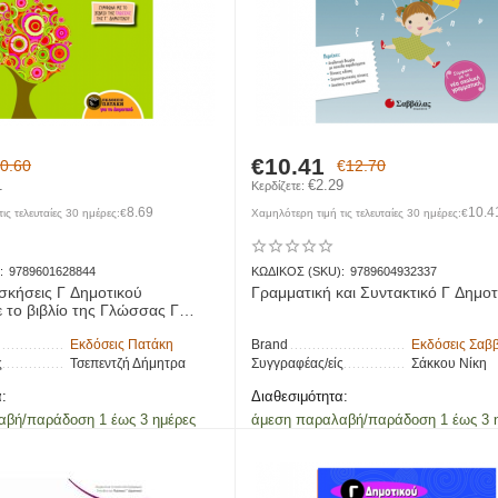
€
10.41
0.60
€
12.70
1
€
2.29
Κερδίζετε: 
8.69
10.4
ις τελευταίες 30 ημέρες:
€
Χαμηλότερη τιμή τις τελευταίες 30 ημέρες:
€
:
9789601628844
ΚΩΔΙΚΟΣ (SKU):
9789604932337
σκήσεις Γ Δημοτικού
Γραμματική και Συντακτικό Γ Δημοτ
 το βιβλίο της Γλώσσας Γ
Εκδόσεις Πατάκη
Brand
Εκδόσεις Σαβ
ς
Τσεπεντζή Δήμητρα
Συγγραφέας/είς
Σάκκου Νίκη
:
Διαθεσιμότητα:
αβή/παράδοση 1 έως 3 ημέρες
άμεση παραλαβή/παράδοση 1 έως 3 