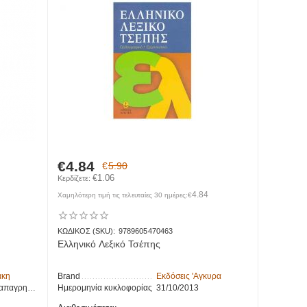
€
4.84
€
5.90
€
1.06
Κερδίζετε: 
4.84
Χαμηλότερη τιμή τις τελευταίες 30 ημέρες:
€
ΚΩΔΙΚΟΣ (SKU):
9789605470463
Ελληνικό Λεξικό Τσέπης
άκη
Brand
Εκδόσεις 'Αγκυρα
ίου Τασούλα
Ημερομηνία κυκλοφορίας
31/10/2013