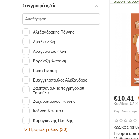
άμεση παραλ
Συγγραφέας/είς
Εκδόσεις Σαββάλας
Αλεξανδράκης Γιάννης
Αμαλία Ζώη
Αναγνώστου Φανή
Βαρελτζή Φωτεινή
Γιώτα Γκότση
Ευαγγελόπουλος Αλέξανδρος
Ζαβιτσάνου-Παπαγρηγορίου
Τασούλα
€
10.41
Ζαχαρόπουλος Γιάννης
€
2.2
Κερδίζετε: 
Ιωάννα Κάππου
Χαμηλότερη τιμή τ
Καραγιάννης Βασίλης
ΚΩΔΙΚΟΣ (SKU)
Προβολή όλων (30)
Λυκοτραφίτη Αντιγόνη
Γίνομαι άρι
Ορθογραφία 