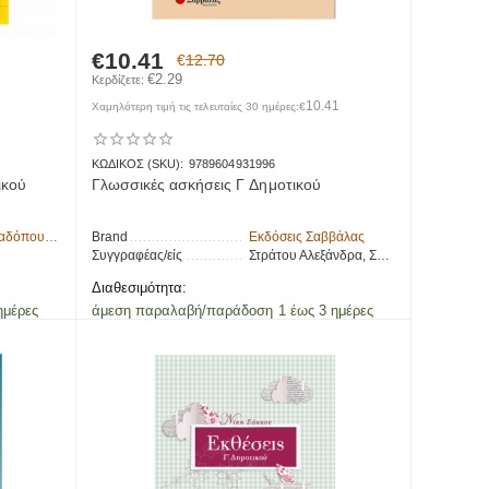
€
10.41
€
12.70
€
2.29
Κερδίζετε: 
10.41
Χαμηλότερη τιμή τις τελευταίες 30 ημέρες:
€
ΚΩΔΙΚΟΣ (SKU):
9789604931996
ικού
Γλωσσικές ασκήσεις Γ Δημοτικού
δόπουλος
Brand
Εκδόσεις Σαββάλας
Συγγραφέας/είς
Στράτου Αλεξάνδρα, Σάκκου Νίκη
Διαθεσιμότητα:
ημέρες
άμεση παραλαβή/παράδοση 1 έως 3 ημέρες