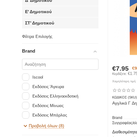
Δ' Δημοτικού
Ε' Δημοτικού
ΣΤ' Δημοτικού
Φίλτρα Επιλογής
Brand
€
7.95
€
9
€
1.7
Κερδίζετε: 
Iscool
Χαμηλότερη τιμή τ
Εκδόσεις 'Αγκυρα
Εκδόσεις Ελληνοεκδοτική
ΚΩΔΙΚΟΣ (SKU)
Αγγλικά Γ Δ
Εκδόσεις Μίνωας
Εκδόσεις Μπάρλας
Brand
Συγγραφέας/εί
Εκδόσεις Παπαδόπουλος
Προβολή όλων (8)
Διαθεσιμότητα
Εκδόσεις Πατάκη