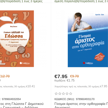
αβή/παράδοση 1 έως 3 ημέρες
άμεση παραλαβή/παράδοση 1 έως 3 
€
7.95
€
12.70
€
9.70
9
€
1.75
Κερδίζετε: 
10.41
7.95
ις τελευταίες 30 ημέρες:
€
Χαμηλότερη τιμή τις τελευταίες 30 ημέρες:
€
:
9789604932054
ΚΩΔΙΚΟΣ (SKU):
9789604931170
στος στη Γλώσσα Γ Δημοτικού
Γίνομαι άριστος στην ορθογραφία 
– Γραμματική – Λεξιλόγιο
Δημοτικού