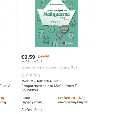
€
9.59
€
11.70
€
2.11
Κερδίζετε: 
9.59
Χαμηλότερη τιμή τις τελευταίες 30 ημέρες:
€
ΚΩΔΙΚΟΣ (SKU):
9789604931910
Γ και Δ
Γίνομαι άριστος στα Μαθηματικά Γ
Δημοτικού
άκη
Brand
Εκδόσεις Σαββάλας
Φανή
Συγγραφέας/είς
Λυκοτραφίτη Αντιγόνη
Διαθεσιμότητα: