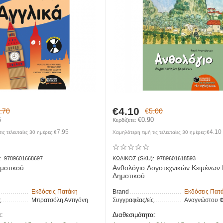
€
4.10
.70
€
5.00
5
€
0.90
Κερδίζετε: 
7.95
4.10
ις τελευταίες 30 ημέρες:
€
Χαμηλότερη τιμή τις τελευταίες 30 ημέρες:
€
:
9789601668697
ΚΩΔΙΚΟΣ (SKU):
9789601618593
ημοτικού
Ανθολόγιο Λογοτεχνικών Κειμένων 
Δημοτικού
Εκδόσεις Πατάκη
Brand
Εκδόσεις Πατ
ς
Μπρατσόλη Αντιγόνη
Συγγραφέας/είς
Αναγνώστου 
:
Διαθεσιμότητα: