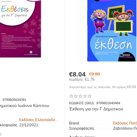
€
8.04
€
9.80
€
1.76
Κερδίζετε: 
8.04
Χαμηλότερη τιμή τις τελευταίες 30 ημέρες:
€
:
9789605634391
ΚΩΔΙΚΟΣ (SKU):
9789601640464
Δημοτικού Ιωάννα Κάππου
Έκθεση για την Γ Δημοτικού
Εκδόσεις Ελληνοεκδοτική
Brand
Εκδόσεις Πατ
υκλοφορίας
22/12/2021
Συγγραφέας/είς
Ζαβιτσάνου-Παπαγρηγορ
: