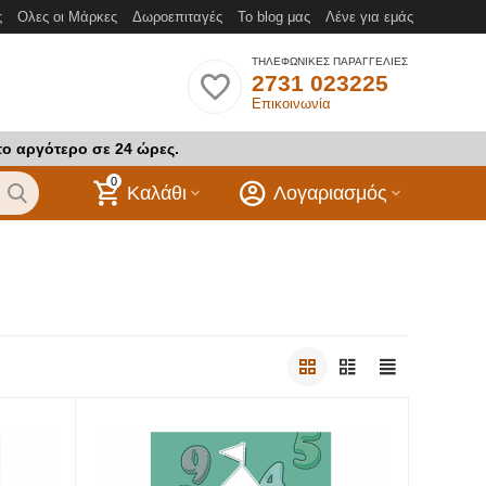
ς
Ολες οι Μάρκες
Δωροεπιταγές
Το blog μας
Λένε για εμάς
ΤΗΛΕΦΩΝΙΚΕΣ ΠΑΡΑΓΓΕΛΙΕΣ
2731 023225
Επικοινωνία
το αργότερο σε 24 ώρες.
0
Καλάθι
Λογαριασμός