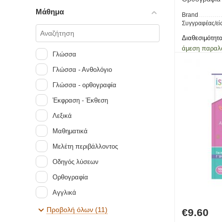
Μάρκου Κωνσταντίνα
Μάθημα
Brand
Μπάρλας Τάσος
Συγγραφέας/εί
Μπέσιος Αντώνης
Διαθεσιμότητα
Μπρατσόλη Αντιγόνη
άμεση παραλ
Γλώσσα
Νάζαρη Χριστίνα
Γλώσσα - Ανθολόγιο
Παπαδάκης Βασίλης
Γλώσσα - ορθογραφία
Παπαϊωάννου Χριστίνα
Έκφραση - Έκθεση
Πατάκης Στέφανος Α.
Λεξικά
Πριοβόλου Μαρία
Μαθηματικά
Πρωτοπαπάς Ελευθέριος
Μελέτη περιβάλλοντος
Πρωτοπαπάς Νεκτάριος
Οδηγός λύσεων
Ραπτόπουλος Κώστας
Ορθογραφία
Σάκκου Νίκη
Αγγλικά
Σταθόπουλος Νίκος
Ιστορία
Προβολή όλων (11)
€
9.60
Στράτου Αλεξάνδρα