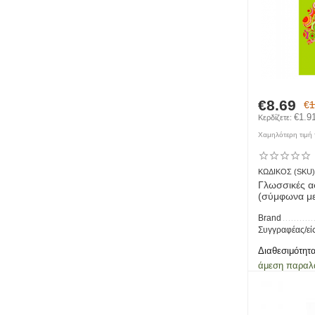
€
8.69
€
1
€
1.9
Κερδίζετε: 
Χαμηλότερη τιμή τ
ΚΩΔΙΚΟΣ (SKU)
Γλωσσικές α
(σύμφωνα με
Δημοτικού)
Brand
Συγγραφέας/εί
Διαθεσιμότητα
άμεση παραλ