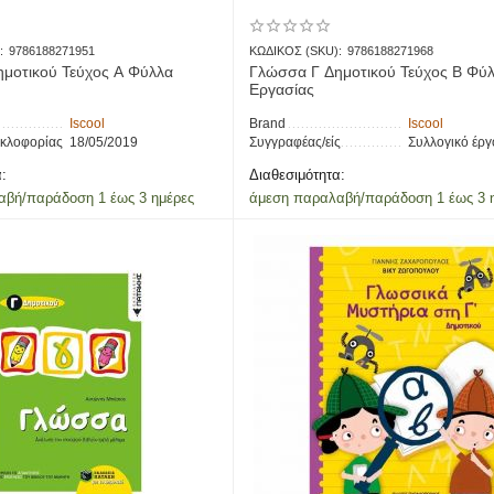
:
9786188271951
ΚΩΔΙΚΟΣ (SKU):
9786188271968
μοτικού Τεύχος Α Φύλλα
Γλώσσα Γ Δημοτικού Τεύχος Β Φύ
Εργασίας
Iscool
Brand
Iscool
υκλοφορίας
18/05/2019
Συγγραφέας/είς
Συλλογικό έργ
:
Διαθεσιμότητα:
αβή/παράδοση 1 έως 3 ημέρες
άμεση παραλαβή/παράδοση 1 έως 3 