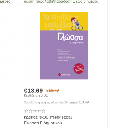
ημέρες
άμεση παραλαβή/παράδοση 1 έως 3 ημέρες
€
13.69
€
16.70
€
3.01
Κερδίζετε: 
13.69
Χαμηλότερη τιμή τις τελευταίες 30 ημέρες:
€
ΚΩΔΙΚΟΣ (SKU):
9789604932351
Γ
Γλώσσα Γ Δημοτικού