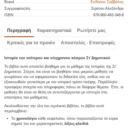
Brand
Εκδόσεις Σαββάλας
Συγγραφέας/είς
Στράτου Αλεξάνδρα
ISBN
978-960-493-348-8
Περιγραφή
Χαρακτηριστικά
Ρωτήστε μας
Κριτικές για το προιόν
Αποστολές - Επιστροφές
Ιστορία του νεότερου και σύγχρονου κόσμου Στ΄Δημοτικού
Το βιβλίο αυτό αποτελεί βοήθημα για το μάθημα της Ιστορίας της Στ’
Δημοτικού. Στόχος του είναι να βοηθήσει τους μικρούς μαθητές να
γνωρίσουν και να αφομοιώσουν τη διδακτέα ύλη, καθώς και να
εξοικειωθούν γενικότερα με τον ιστορικό τρόπο σκέψης. Παράλληλα
προσφέρει στοιχεία και πληροφορίες πάνω σε διάφορα θέματα. Έτσι, οι
μαθητές θα είναι σε θέση να αντεπεξέρχονται με επιτυχία στις
απαιτήσεις του μαθήματος.
Ακολουθώντας την ύλη του σχολικού βιβλίου, το βιβλίο αυτό
περιλαμβάνει:
Το
χρονολόγιο
κάθε κεφαλαίου, όπου παρουσιάζονται τα κύρια
σημεία του και χαρακτηριστικές
λέξεις-κλειδιά
.