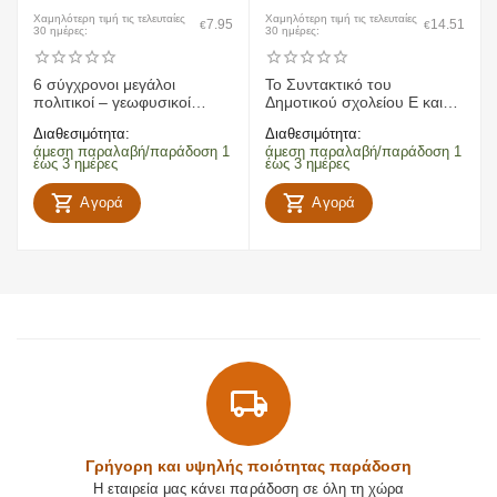
Χαμηλότερη τιμή τις τελευταίες
Χαμηλότερη τιμή τις τελευταίες
7.95
14.51
€
€
30 ημέρες:
30 ημέρες:
6 σύγχρονοι μεγάλοι
To Συντακτικό του
πολιτικοί – γεωφυσικοί
Δημοτικού σχολείου Ε και
χάρτες Ελλάδας, Ευρώπης,
ΣΤ Δημοτικού
Διαθεσιμότητα:
Διαθεσιμότητα:
παγκόσμιος
άμεση παραλαβή/παράδοση 1
άμεση παραλαβή/παράδοση 1
έως 3 ημέρες
έως 3 ημέρες
Αγορά
Αγορά
Γρήγορη και υψηλής ποιότητας παράδοση
Η εταιρεία μας κάνει παράδοση σε όλη τη χώρα