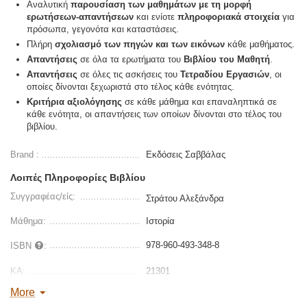
Αναλυτική
παρουσίαση των μαθημάτων με τη μορφή
ερωτήσεων-απαντήσεων
και ενίοτε
πληροφοριακά στοιχεία
για
πρόσωπα, γεγονότα και καταστάσεις.
Πλήρη
σχολιασμό των πηγών και των εικόνων
κάθε μαθήματος.
Απαντήσεις
σε όλα τα ερωτήματα του
Βιβλίου του Μαθητή
.
Απαντήσεις
σε όλες τις ασκήσεις του
Τετραδίου Εργασιών
, οι
οποίες δίνονται ξεχωριστά στο τέλος κάθε ενότητας.
Κριτήρια αξιολόγησης
σε κάθε μάθημα και επαναληπτικά σε
κάθε ενότητα, οι απαντήσεις των οποίων δίνονται στο τέλος του
βιβλίου.
Brand :
Εκδόσεις Σαββάλας
Λοιπές Πληροφορίες Βιβλίου
Συγγραφέας/είς:
Στράτου Αλεξάνδρα
Μάθημα:
Ιστορία
978-960-493-348-8
ISBN
:
ΚΑ:
21301
More
Διαστάσεις:
17 x 24