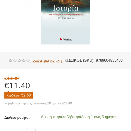
Γράψτε μια κριτική
ΚΩΔΙΚΟΣ (SKU):
9789604933488
€
13.90
€
11.40
€
2.50
Κερδίζετε: 
Χαμηλότερη τιμή τις τελευταίες 30 ημέρες:
€
11.40
άμεση παραλαβή/παράδοση 1 έως 3 ημέρες
Διαθεσιμότητα: