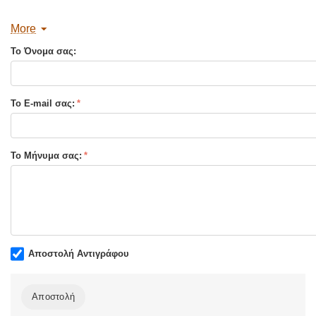
ΚΑ:
21412
More
Διαστάσεις:
17 x 24
Το Όνομα σας:
Σελίδες :
640
Τύπος Εξωφύλλου:
Μαλακό εξώφυλλο
Το E-mail σας:
Το Μήνυμα σας:
Αποστολή Αντιγράφου
Αποστολή