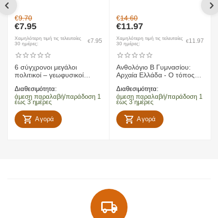
€
9.70
€
14.60
€
7.95
€
11.97
Χαμηλότερη τιμή τις τελευταίες
Χαμηλότερη τιμή τις τελευταίες
7.95
11.97
€
€
30 ημέρες:
30 ημέρες:
6 σύγχρονοι μεγάλοι
Ανθολόγιο Β Γυμνασίου:
πολιτικοί – γεωφυσικοί
Αρχαία Ελλάδα - Ο τόπος
χάρτες Ελλάδας, Ευρώπης,
και οι άνθρωποι
Διαθεσιμότητα:
Διαθεσιμότητα:
παγκόσμιος
άμεση παραλαβή/παράδοση 1
άμεση παραλαβή/παράδοση 1
έως 3 ημέρες
έως 3 ημέρες
Αγορά
Αγορά