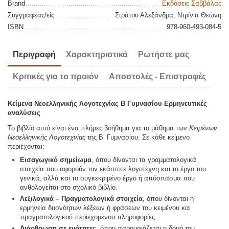
Brand
Εκδόσεις Σαββάλας
Συγγραφέας/είς
Στράτου Αλεξάνδρα, Ντρίνια Θεώνη
ISBN
978-960-493-084-5
Περιγραφή
Χαρακτηριστικά
Ρωτήστε μας
Κριτικές για το προιόν
Αποστολές - Επιστροφές
Κείμενα Νεοελληνικής Λογοτεχνίας Β Γυμνασίου Ερμηνευτικές
αναλύσεις
Το βιβλίο αυτό είναι ένα πλήρες βοήθημα για το μάθημα των
Κειμένων
Νεοελληνικής Λογοτεχνίας
της Β’ Γυμνασίου. Σε κάθε κείμενο
περιέχονται:
Εισαγωγικό σημείωμα
, όπου δίνονται τα γραμματολογικά
στοιχεία που αφορούν τον εκάστοτε λογοτέχνη και το έργο του
γενικά, αλλά και το συγκεκριμένο έργο ή απόσπασμα που
ανθολογείται στο σχολικό βιβλίο.
Λεξιλογικά – Πραγματολογικά στοιχεία
, όπου δίνονται η
ερμηνεία δυσνόητων λέξεων ή φράσεων του κειμένου και
πραγματολογικού περιεχομένου πληροφορίες.
Διάρθρωση σε ενότητες
, όπου παρουσιάζεται η δομή του