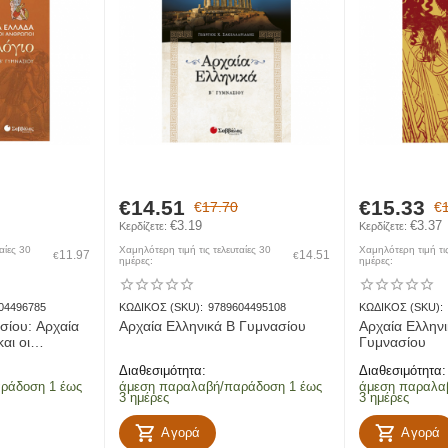
ποστολών εντός της ίδιας πόλης. Αποστολή εντός του Νομου Λακωνίας (Α
€
14.51
€
15.33
€
17.70
€
αράδοση αποστολών προς χερσαίους προορισμούς.
€
3.19
€
3.37
Κερδίζετε: 
Κερδίζετε: 
 παράδοση αποστολών προς νησιωτικούς προορισμούς.
αίες 30
Χαμηλότερη τιμή τις τελευταίες 30
Χαμηλότερη τιμή τις
11.97
14.51
€
€
ημέρες:
ημέρες:
04496785
ΚΩΔΙΚΟΣ (SKU):
9789604495108
ΚΩΔΙΚΟΣ (SKU):
σίου: Αρχαία
Αρχαία Ελληνικά Β Γυμνασίου
Αρχαία Ελλην
αι οι
Γυμνασίου
Διαθεσιμότητα:
Διαθεσιμότητα:
ράδοση 1 έως
άμεση παραλαβή/παράδοση 1 έως
άμεση παραλα
3 ημέρες
3 ημέρες
Αγορά
Αγορά