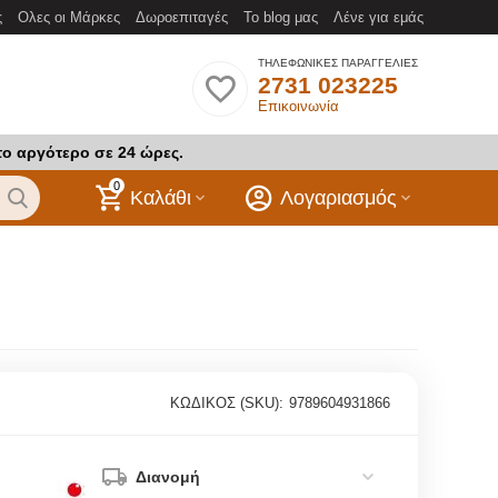
ς
Ολες οι Μάρκες
Δωροεπιταγές
Το blog μας
Λένε για εμάς
ΤΗΛΕΦΩΝΙΚΕΣ ΠΑΡΑΓΓΕΛΙΕΣ
2731 023225
Επικοινωνία
το αργότερο σε 24 ώρες.
0
Καλάθι
Λογαριασμός
ΚΩΔΙΚΟΣ (SKU):
9789604931866
Διανομή