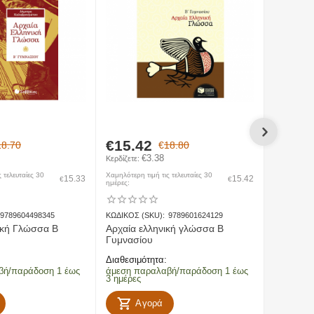
πο Νομό Λακωνίας προς Νομό Λακωνίας)
€
15.42
€
15.9
18.70
€
18.80
€
3.38
Κερδίζετε: 
Κερδίζετε: 
 τελευταίες 30
Χαμηλότερη τιμή τις τελευταίες 30
Χαμηλότερη τ
15.33
15.42
€
€
ημέρες:
ημέρες:
9789604498345
ΚΩΔΙΚΟΣ (SKU):
9789601624129
ΚΩΔΙΚΟΣ (
ική Γλώσσα Β
Αρχαία ελληνική γλώσσα Β
Αρχαία 
Γυμνασίου
Γυμνασί
Διαθεσιμότητα:
Διαθεσιμό
βή/παράδοση 1 έως
άμεση παραλαβή/παράδοση 1 έως
άμεση πα
3 ημέρες
3 ημέρες
Αγορά
Α