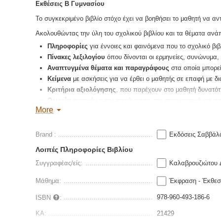
Εκθέσεις Β Γυμνασίου
Το συγκεκριμένο βιβλίο στόχο έχει να βοηθήσει το μαθητή να 
Ακολουθώντας την ύλη του σχολικού βιβλίου και τα θέματα ανά
Πληροφορίες
για έννοιες και φαινόμενα που το σχολικό βι
Πίνακες λεξιλογίου
όπου δίνονται οι ερμηνείες, συνώνυμα, 
Αναπτυγμένα θέματα και παραγράφους
στα οποία μπορεί
Κείμενα
με ασκήσεις για να έρθει ο μαθητής σε επαφή με δ
Κριτήρια αξιολόγησης
, που παρέχουν στο μαθητή δυνατότ
Θεωρία
σχετικά με την παράγραφο, τον περιγραφικό και αφ
More
Τέλος, ακολουθώντας την τακτική του σχολικού εγχειριδίου της 
κείμενα που αναπτύσσουμε είναι γραμμένα σε ανάλογη μορφή. Το
Brand :
Εκδόσεις Σαββάλ
ερεθίσματα για να παράγει τα δικά του κείμενα με κριτικό όμως 
Λοιπές Πληροφορίες Βιβλίου
Συγγραφέας/είς:
Καλαβρουζιώτου 
Μάθημα:
Έκφραση - Έκθε
978-960-493-186-6
ISBN
:
ΚΑ:
21429