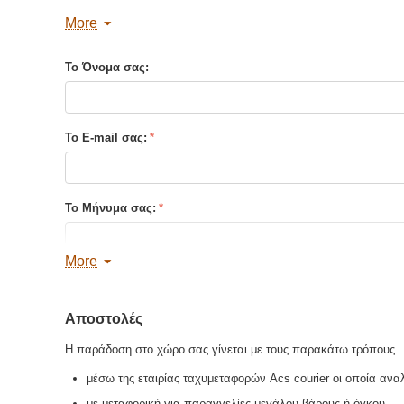
Διαστάσεις:
17 x 24
More
Σελίδες :
384
Τύπος Εξωφύλλου:
Μαλακό εξώφυλλο
Το Όνομα σας:
Βρείτε παρόμοια
Το E-mail σας:
Το Μήνυμα σας:
More
Αποστολές
Αποστολή Αντιγράφου
Η παράδοση στο χώρο σας γίνεται με τους παρακάτω τρόπους
μέσω της εταιρίας ταχυμεταφορών Acs courier οι οποία ανα
Αποστολή
με μεταφορική για παραγγελίες μεγάλου βάρους ή όγκου