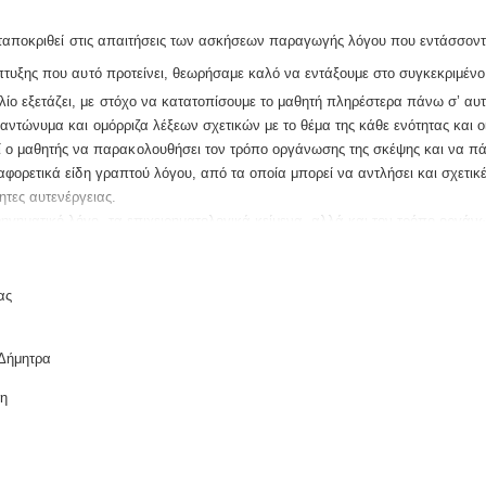
ανταποκριθεί στις απαιτήσεις των ασκήσεων παραγωγής λόγου που εντάσσοντ
πτυξης που αυτό προτείνει, θεωρήσαμε καλό να εντάξουμε στο συγκεκριμένο
βλίο εξετάζει, με στόχο να κατατοπίσουμε το μαθητή πληρέστερα πάνω σ’ αυτ
αντώνυμα και ομόρριζα λέξεων σχετικών με το θέμα της κάθε ενότητας και ο
 ο μαθητής να παρακολουθήσει τον τρόπο οργάνωσης της σκέψης και να πάρε
ιαφορετικά είδη γραπτού λόγου, από τα οποία μπορεί να αντλήσει και σχετι
ητες αυτενέργειας.
ηγηματικό λόγο, τα επιχειρηματολογικά κείμενα, αλλά και τον τρόπο οργάν
Νεοελληνικής Γλώσσας που θέλει να εξοικειώσει το μαθητή με διαφορετικά ε
 βιβλίο αυτό θα ενισχύσει την προσπάθεια του μαθητή να μάθει να χειρίζετ
ας
και δημιουργικό τρόπο.
Δήμητρα
ση