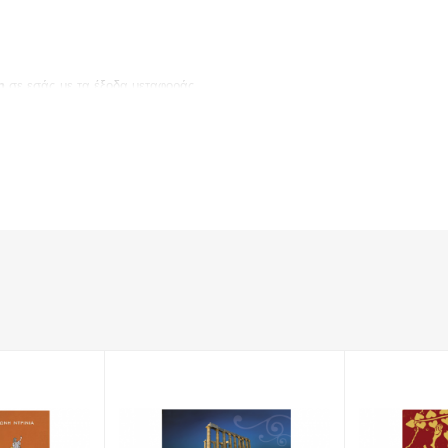
η
σε εσάς με τα έξοδα μεταφοράς.
: