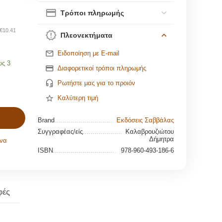
Τρόποι πληρωμής
€
10.41
Πλεονεκτήματα
Ειδοποίηση με E-mail
ως 3
Διαφορετικοί τρόποι πληρωμής
Ρωτήστε μας για το προιόν
Καλύτερη τιμή
Brand
Εκδόσεις Σαββάλας
Συγγραφέας/είς
Καλαβρουζιώτου
Δήμητρα
να
ISBN
978-960-493-186-6
φές