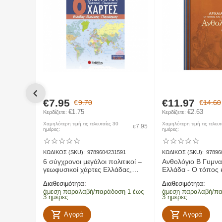
20 - 1000kg --> 15€
3) Νησιωτικοι προορισμοι:
0 - 5kg --> 3€
5 - 10kg --> 4€
10 - 15kg --> 6€
15 - 20kg --> 8€
20 - 1000kg --> 15€
Εντός Πόλης
- Αφορά την παραλαβή, μεταφορά και παράδοση α
€
7.95
€
11.97
€
9.70
€
14.60
Χερσαίοι προορισμοί
- Αφορά την παραλαβή, μεταφορά και π
€
1.75
€
2.63
Κερδίζετε: 
Κερδίζετε: 
Νησιωτικοί προορισμοί
- Αφορά την παραλαβή, μεταφορά και
Χαμηλότερη τιμή τις τελευταίες 30
Χαμηλότερη τιμή τις τελευτ
7.95
€
ημέρες:
ημέρες:
ΚΩΔΙΚΟΣ (SKU):
9789604231591
ΚΩΔΙΚΟΣ (SKU):
97896
Επιστροφές
6 σύγχρονοι μεγάλοι πολιτικοί –
Ανθολόγιο Β Γυμνα
γεωφυσικοί χάρτες Ελλάδας,
Ελλάδα - Ο τόπος κ
Ευρώπης, παγκόσμιος
άνθρωποι
Διαθεσιμότητα:
Διαθεσιμότητα:
άμεση παραλαβή/παράδοση 1 έως
άμεση παραλαβή/πα
3 ημέρες
3 ημέρες
Αγορά
Αγορά