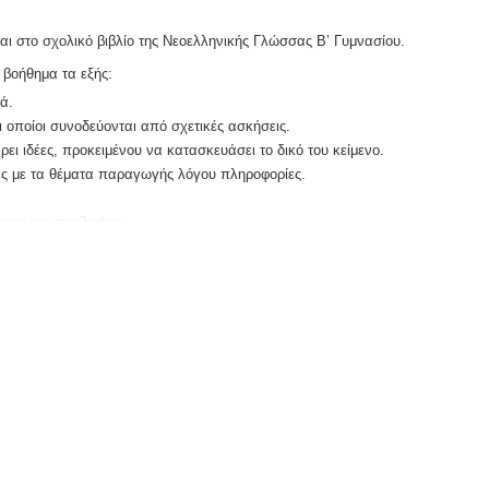
αι στο σχολικό βιβλίο της Νεοελληνικής Γλώσσας Β’ Γυμνασίου.
 βοήθημα τα εξής:
ά.
ι οποίοι συνοδεύονται από σχετικές ασκήσεις.
ι ιδέες, προκειμένου να κατασκευάσει το δικό του κείμενο.
κές με τα θέματα παραγωγής λόγου πληροφορίες.
ωσης της περίληψης.
ίδη γραπτού λόγου (π.χ. επιστολή, άρθρο κ.λπ.), πολλά από τα
αι το γραπτό λόγο και θα του δώσει κάποιες κατευθύνσεις και