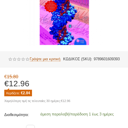
Γράψτε μια κριτική
ΚΩΔΙΚΟΣ (SKU):
9789601609393
€
15.80
€
12.96
€
2.84
Κερδίζετε: 
Χαμηλότερη τιμή τις τελευταίες 30 ημέρες:
€
12.96
άμεση παραλαβή/παράδοση 1 έως 3 ημέρες
Διαθεσιμότητα: