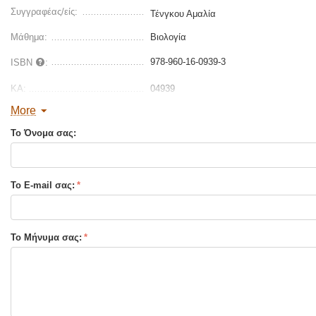
Συγγραφέας/είς:
Τένγκου Αμαλία
Μάθημα:
Βιολογία
978-960-16-0939-3
ISBN
:
ΚΑ:
04939
More
Διαστάσεις:
24 x 17
Το Όνομα σας:
Σελίδες :
448
Τύπος Εξωφύλλου:
Μαλακό εξώφυλλο
Το E-mail σας:
Το Μήνυμα σας: