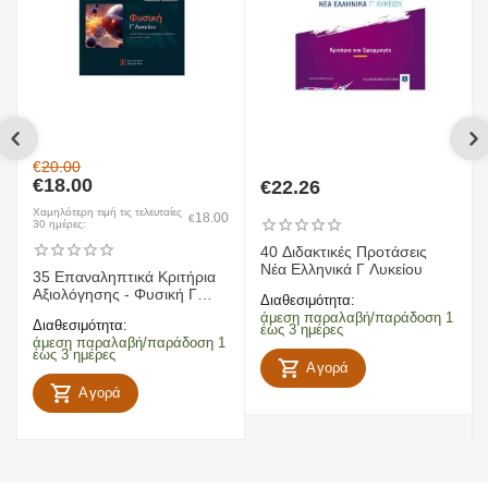
€
20.00
€
18.00
€
22.26
Χαμηλότερη τιμή τις τελευταίες
18.00
€
30 ημέρες:
40 Διδακτικές Προτάσεις
Νέα Ελληνικά Γ Λυκείου
35 Επαναληπτικά Κριτήρια
Αξιολόγησης - Φυσική Γ
Διαθεσιμότητα:
Λυκείου
άμεση παραλαβή/παράδοση 1
Διαθεσιμότητα:
έως 3 ημέρες
άμεση παραλαβή/παράδοση 1
έως 3 ημέρες
Αγορά
Αγορά