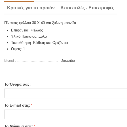
Κριτικές για το προιόν
Αποστολές - Επιστροφές
Πίνακας φελλού 30 X 40 cm ξύλινη κορνίζα.
Επιφάνεια: Φελλός
Υλικό Πλαισίου: Ξύλο
Τοποθέτηση:
Κάθετη και Οριζόντια
Όψεις: 1
Brand :
Describo
Το Όνομα σας:
Το E-mail σας:
Το Μήνυμα σας: