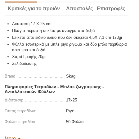
Κριτικές για το προιόν
Αποστολές - Επιστροφές
Διάσταση 17 Χ 25
cm
Πλάγια περαστή ετικέτα με άνοιγμα στα δεξιά
Ετικέτα από ειδικό υλικό που δεν σκίζεται 4,5Χ 7,1
cm
170
gr
Φύλλα εσωτερικά με μπλε ριγέ ρίγωμα και δύο μπλε περιθώρια
αριστερά και δεξιά
Χαρτί Γραφής 70
gr
Σελιδοδείκτης
Brand :
Skag
Πληροφορίες Τετραδίων - Μπλοκ ζωγραφικης -
Ανταλλακτικών Φύλλων
Διάσταση:
17x25
Τύπος τετραδίων:
Ριγέ
Φύλλα τετραδίου:
50 Φύλλα
More