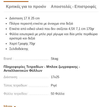
Κριτικές για το προιόν
Αποστολές - Επιστροφές
Διάσταση 17 Χ 25
cm
Πλάγια περαστή ετικέτα με άνοιγμα στα δεξιά
Ετικέτα από ειδικό υλικό που δεν σκίζεται 4,5Χ 7,1
cm
170
gr
Φύλλα εσωτερικά με μπλε ριγέ ρίγωμα και δύο μπλε περιθώρια
αριστερά και δεξιά
Χαρτί Γραφής 70
gr
Σελιδοδείκτης
Brand :
Skag
Πληροφορίες Τετραδίων - Μπλοκ ζωγραφικης -
Ανταλλακτικών Φύλλων
Διάσταση:
17x25
Τύπος τετραδίων:
Ριγέ
Φύλλα τετραδίου:
50 Φύλλα
More