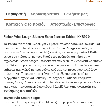
Brand
Fisher Price
Περιγραφή
Χαρακτηριστικά
Ρωτήστε μας
Κριτικές για το προιόν
Αποστολές - Επιστροφές
Fisher Price Laugh & Learn Εκπαιδευτικό Tablet | HXB90-0
Το πρώτο tablet του μωρού για να μάθει πρώτες λεξούλες, ζωάκια και
άλλα πολλά! Το tablet έχει τεχνολογία
Smart Stages
δηλαδή, το
εκπαιδευτικό περιεχόμενο αλλάζει καθώς το μωρό μεγαλώνει! Κάθε
μωρό αναπτύσσεται με τους δικούς του ρυθμούς και χάρη στην
τεχνολογία Smart Stages μπορείτε να επιλέξετε το εκπαιδευτικό στάδιο
που θέλετε σύμφωνα με τις ανάγκες του μωρού σας! Τρία διαφορετικά
επίπεδα παιχνιδιού με τραγούδια, φράσεις και ήχους που αλλάζουν
πολύ απλά. Το μωρό πατάει ένα από τα 28 κουμπιά "app" και
ενεργοποιεί ήχους και μουσική - ταυτόχρονα μαθαίνει γράμματα,
πρώτες λέξεις, ζωάκια και άλλα. Το tablet διαθέτει ένα φωτεινό πλαίσιο
για ακόμα περισσότερη διασκέδαση! Συμβάλλει στην ανάπτυξη της
αντίληψης
των παιδιών.
Τεχνολογία Smart Stages:
Επίπεδο 1 – Εξερεύνηση (12+ Μηνών): Το μωρό εξερευνά και οι