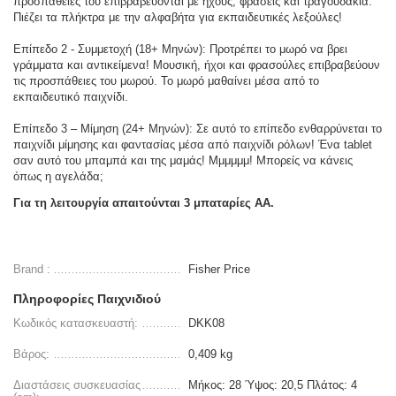
προσπάθειές του επιβραβεύονται με ήχους, φράσεις και τραγουδάκια.
Πιέζει τα πλήκτρα με την αλφαβήτα για εκπαιδευτικές λεξούλες!
Επίπεδο 2 - Συμμετοχή (18+ Μηνών): Προτρέπει το μωρό να βρει
γράμματα και αντικείμενα! Μουσική, ήχοι και φρασούλες επιβραβεύουν
τις προσπάθειες του μωρού. Το μωρό μαθαίνει μέσα από το
εκπαιδευτικό παιχνίδι.
Επίπεδο 3 – Μίμηση (24+ Μηνών): Σε αυτό το επίπεδο ενθαρρύνεται το
παιχνίδι μίμησης και φαντασίας μέσα από παιχνίδι ρόλων! Ένα tablet
σαν αυτό του μπαμπά και της μαμάς! Μμμμμμ! Μπορείς να κάνεις
όπως η αγελάδα;
Για τη λειτουργία απαιτούνται 3 μπαταρίες ΑΑ.
Brand :
Fisher Price
Πληροφορίες Παιχνιδιού
Κωδικός κατασκευαστή:
DKK08
Βάρος:
0,409 kg
Διαστάσεις συσκευασίας
Μήκος: 28 Ύψος: 20,5 Πλάτος: 4