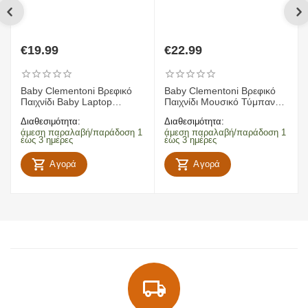
€
19.99
€
22.99
Baby Clementoni Βρεφικό
Baby Clementoni Βρεφικό
Παιχνίδι Baby Laptop
Παιχνίδι Μουσικό Τύμπανο
(Μιλάει Ελληνικά) 1000-
Δραστηριότητας 1000-
Διαθεσιμότητα:
Διαθεσιμότητα:
63375
17409
άμεση παραλαβή/παράδοση 1
άμεση παραλαβή/παράδοση 1
έως 3 ημέρες
έως 3 ημέρες
Αγορά
Αγορά