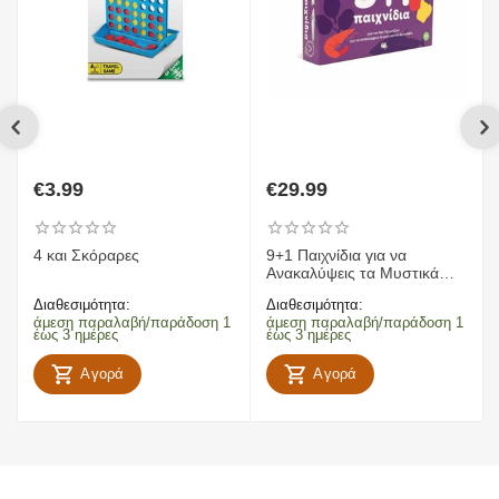
€
3.99
€
29.99
4 και Σκόραρες
9+1 Παιχνίδια για να
Ανακαλύψεις τα Μυστικά
της Διατροφής - Άκης
Διαθεσιμότητα:
Διαθεσιμότητα:
Πετρετζίκης
άμεση παραλαβή/παράδοση 1
άμεση παραλαβή/παράδοση 1
έως 3 ημέρες
έως 3 ημέρες
Αγορά
Αγορά