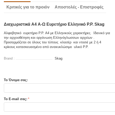
Κριτικές για το προιόν
Αποστολές - Επιστροφές
Διαχωριστικά A4 Α-Ω Ευρετήριο Ελληνικό P.P. Skag
Αλφαβητικό ευρετήριο P.P. Α4 με Ελληνικούς χαρακτήρες. Ιδανικό για
την αρχειοθέτηση και οργάνωση Ελληνόγλωσσων αρχείων .
Προσαρμόζεται σε όλους του τύπους κλασέρ και ντοσιέ με 2 ή 4
κρίκους κατασκευασμένο από ανακυκλώσιμο υλικό P.P.
Brand :
Skag
Το Όνομα σας:
Το E-mail σας: