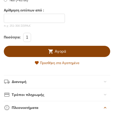
Ναί (+
€
0.60
)
Αρίθμηση εντύπων από :
π.χ: 251-300 ΣΕΙΡΑ Α΄
Ποσότητα:
Αγορά
Προσθήκη στα Αγαπημένα
Διανομή
Τρόποι πληρωμής
Πλεονεκτήματα