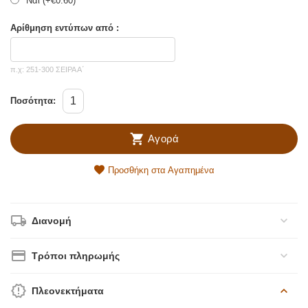
Ναί (+
€
0.60
)
Αρίθμηση εντύπων από :
π.χ: 251-300 ΣΕΙΡΑ Α΄
Ποσότητα:
Αγορά
Προσθήκη στα Αγαπημένα
Διανομή
Τρόποι πληρωμής
Πλεονεκτήματα