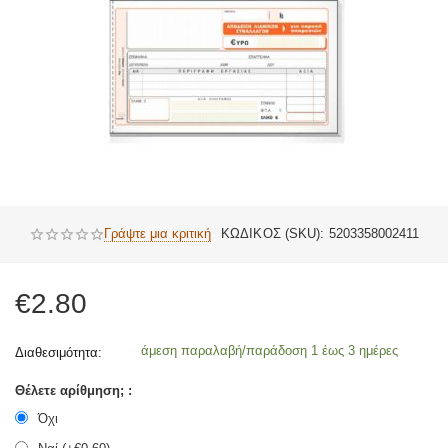
Γράψτε μια κριτική
ΚΩΔΙΚΟΣ (SKU):
5203358002411
€
2.80
άμεση παραλαβή/παράδοση 1 έως 3 ημέρες
Διαθεσιμότητα:
Θέλετε αρίθμηση; :
Όχι