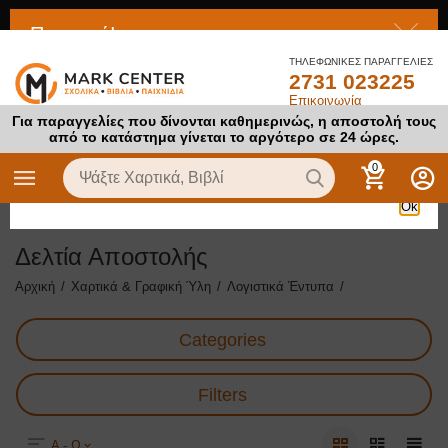
Προσοχή!
ΤΗΛΕΦΩΝΙΚΕΣ ΠΑΡΑΓΓΕΛΙΕΣ
2731 023225
Το προϊόν στο οποίο προσπαθείτε να αποκτήσετε πρόσβαση
Επικοινωνία
είναι απενεργοποιημένο
Για παραγγελίες που δίνονται καθημερινώς, η αποστολή τους
από το κατάστημα γίνεται το αργότερο σε 24 ώρες.
0
Ok
Δελτία Αποστολής
Αρχική
/
Χαρτικά & Γραφική Ύλη
/
Λογιστικά Έντυπα
/
Categories
Filters
Α - Ω