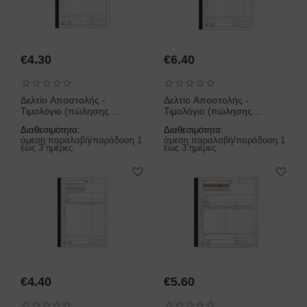
€
4.30
€
6.40
Δελτίο Αποστολής -
Δελτίο Αποστολής -
Τιμολόγιο (πώλησης
Τιμολόγιο (πώλησης
αγαθών) 257α 50x2
αγαθών) 258α 50x3
Διαθεσιμότητα:
Διαθεσιμότητα:
17x25cm
17x25cm
άμεση παραλαβή/παράδοση 1
άμεση παραλαβή/παράδοση 1
έως 3 ημέρες
έως 3 ημέρες
€
4.40
€
5.60