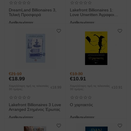
DreamLand Billionaires 3,
Lakefront Billionaires 1:
Τελική Προσφορά
Love Unwritten Άγραφοι
Στίχοι
Διαθεσιμότητα:
Διαθεσιμότητα:
άμεση παραλαβή/παράδοση 1
άμεση παραλαβή/παράδοση 1
έως 3 ημέρες
έως 3 ημέρες
€
21.10
€
13.30
€
18.99
€
10.91
Χαμηλότερη τιμή τις τελευταίες
Χαμηλότερη τιμή τις τελευταίες
18.99
10.91
€
€
30 ημέρες:
30 ημέρες:
Lakefront Billionaires 3 Love
O χαρταετός
Arranged Στημένος Έρωτας
Διαθεσιμότητα:
Διαθεσιμότητα:
άμεση παραλαβή/παράδοση 1
άμεση παραλαβή/παράδοση 1
έως 3 ημέρες
έως 3 ημέρες