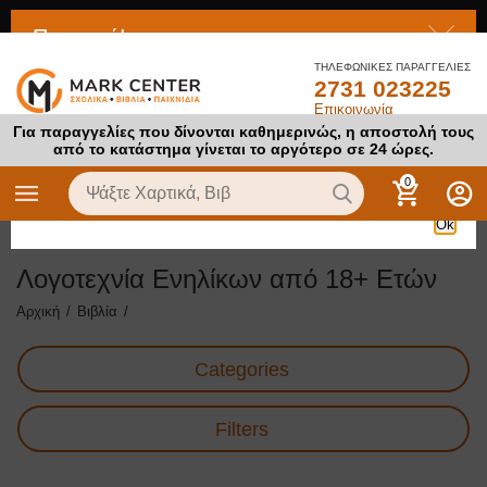
Προσοχή!
ΤΗΛΕΦΩΝΙΚΕΣ ΠΑΡΑΓΓΕΛΙΕΣ
2731 023225
Το προϊόν στο οποίο προσπαθείτε να αποκτήσετε πρόσβαση
Επικοινωνία
είναι απενεργοποιημένο
Για παραγγελίες που δίνονται καθημερινώς, η αποστολή τους
από το κατάστημα γίνεται το αργότερο σε 24 ώρες.
0
Ok
Λογοτεχνία Ενηλίκων από 18+ Ετών
Αρχική
/
Βιβλία
/
Categories
Filters