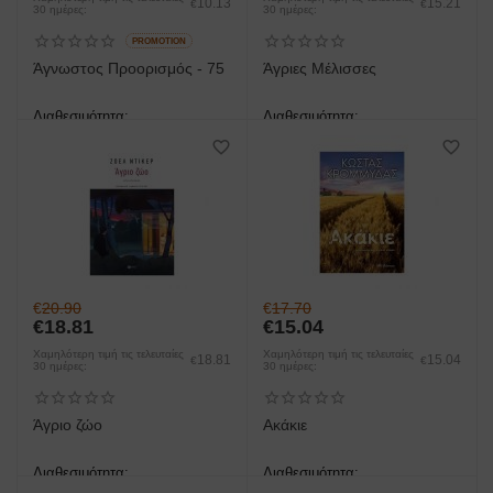
10.13
15.21
€
€
30 ημέρες:
30 ημέρες:
PROMOTION
Άγνωστος Προορισμός - 75
Άγριες Μέλισσες
Διαθεσιμότητα:
Διαθεσιμότητα:
άμεση παραλαβή/παράδοση 1
άμεση παραλαβή/παράδοση 1
έως 3 ημέρες
έως 3 ημέρες
€
20.90
€
17.70
€
18.81
€
15.04
Χαμηλότερη τιμή τις τελευταίες
Χαμηλότερη τιμή τις τελευταίες
18.81
15.04
€
€
30 ημέρες:
30 ημέρες:
Άγριο ζώο
Ακάκιε
Διαθεσιμότητα:
Διαθεσιμότητα:
άμεση παραλαβή/παράδοση 1
άμεση παραλαβή/παράδοση 1