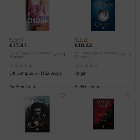
€
19.90
€
22.20
€
17.91
€
18.43
Χαμηλότερη τιμή τις τελευταίες
Χαμηλότερη τιμή τις τελευταίες
17.91
18.43
€
€
30 ημέρες:
30 ημέρες:
Off Campus 5 - Η Συνέχεια
Origin
Διαθεσιμότητα:
Διαθεσιμότητα:
άμεση παραλαβή/παράδοση 1
άμεση παραλαβή/παράδοση 1
έως 3 ημέρες
έως 3 ημέρες