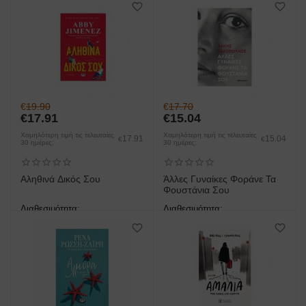
έως 3 ημέρες
έως 3 ημέρες
€
19.90
€
17.70
€
17.91
€
15.04
Χαμηλότερη τιμή τις τελευταίες
Χαμηλότερη τιμή τις τελευταίες
17.91
15.04
€
€
30 ημέρες:
30 ημέρες:
Αληθινά Δικός Σου
Άλλες Γυναίκες Φοράνε Τα
Φουστάνια Σου
Διαθεσιμότητα:
Διαθεσιμότητα:
άμεση παραλαβή/παράδοση 1
άμεση παραλαβή/παράδοση 1
έως 3 ημέρες
έως 3 ημέρες