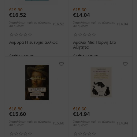
€
19.90
€
15.60
€
16.52
€
14.04
Χαμηλότερη τιμή τις τελευταίες
Χαμηλότερη τιμή τις τελευταίες
16.52
14.04
€
€
30 ημέρες:
30 ημέρες:
Αλμύρα Η ευτυχία αλλιώς
Αμαλία Μια Πόρνη Στα
Αζήτητα
Διαθεσιμότητα:
Διαθεσιμότητα:
άμεση παραλαβή/παράδοση 1
προπαραγγελία
έως 3 ημέρες
€
18.80
€
16.60
€
15.60
€
14.94
Χαμηλότερη τιμή τις τελευταίες
Χαμηλότερη τιμή τις τελευταίες
15.60
14.94
€
€
30 ημέρες:
30 ημέρες: