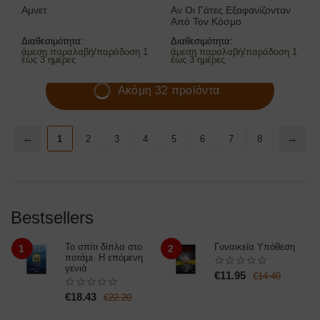
Αμνετ
Αν Οι Γάτες Εξαφανίζονταν
Από Τον Κόσμο
Διαθεσιμότητα:
Διαθεσιμότητα:
άμεση παραλαβή/παράδοση 1
άμεση παραλαβή/παράδοση 1
έως 3 ημέρες
έως 3 ημέρες
Ακόμη 32 προϊόντα
1
2
3
4
5
6
7
8
Bestsellers
Το σπίτι δίπλα στο
Γυναικεία Υπόθεση
1
2
ποτάμι. Η επόμενη
γενιά
€
11.95
€
14.40
€
18.43
€
22.20