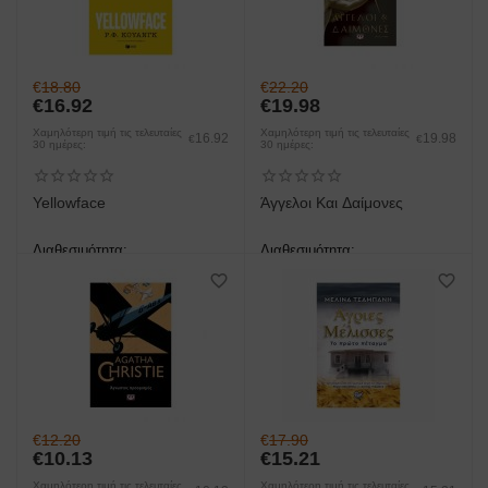
€
18.80
€
22.20
€
16.92
€
19.98
Χαμηλότερη τιμή τις τελευταίες
Χαμηλότερη τιμή τις τελευταίες
16.92
19.98
€
€
30 ημέρες:
30 ημέρες:
Yellowface
Άγγελοι Και Δαίμονες
Διαθεσιμότητα:
Διαθεσιμότητα:
άμεση παραλαβή/παράδοση 1
άμεση παραλαβή/παράδοση 1
έως 3 ημέρες
έως 3 ημέρες
€
12.20
€
17.90
€
10.13
€
15.21
Χαμηλότερη τιμή τις τελευταίες
Χαμηλότερη τιμή τις τελευταίες