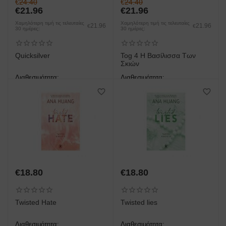
€
24.40
€
24.40
€
21.96
€
21.96
Χαμηλότερη τιμή τις τελευταίες
Χαμηλότερη τιμή τις τελευταίες
21.96
21.96
€
€
30 ημέρες:
30 ημέρες:
Quicksilver
Tog 4 Η Βασίλισσα Των
Σκιών
Διαθεσιμότητα:
Διαθεσιμότητα:
άμεση παραλαβή/παράδοση 1
άμεση παραλαβή/παράδοση 1
έως 3 ημέρες
έως 3 ημέρες
€
18.80
€
18.80
Twisted Hate
Twisted lies
Διαθεσιμότητα:
Διαθεσιμότητα: