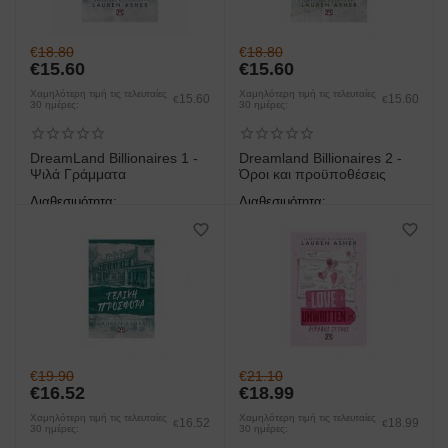
€
18.80
€
18.80
€
15.60
€
15.60
Χαμηλότερη τιμή τις τελευταίες
Χαμηλότερη τιμή τις τελευταίες
15.60
15.60
€
€
30 ημέρες:
30 ημέρες:
DreamLand Billionaires 1 -
Dreamland Billionaires 2 -
Ψιλά Γράμματα
Όροι και προϋποθέσεις
Διαθεσιμότητα:
Διαθεσιμότητα:
άμεση παραλαβή/παράδοση 1
άμεση παραλαβή/παράδοση 1
έως 3 ημέρες
έως 3 ημέρες
€
19.90
€
21.10
€
16.52
€
18.99
Χαμηλότερη τιμή τις τελευταίες
Χαμηλότερη τιμή τις τελευταίες
16.52
18.99
€
€
30 ημέρες:
30 ημέρες: