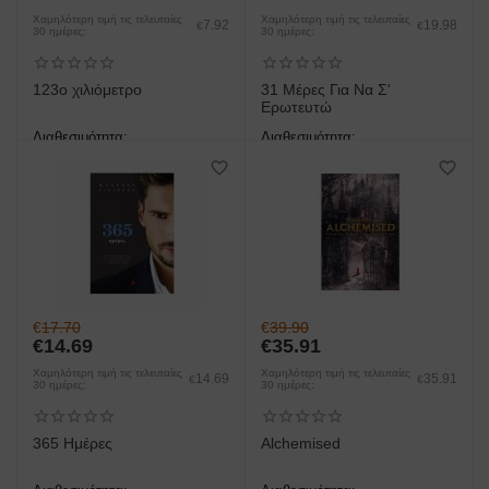
Χαμηλότερη τιμή τις τελευταίες
Χαμηλότερη τιμή τις τελευταίες
7.92
19.98
€
€
30 ημέρες:
30 ημέρες:
123ο χιλιόμετρο
31 Μέρες Για Να Σ'
Ερωτευτώ
Διαθεσιμότητα:
Διαθεσιμότητα:
άμεση παραλαβή/παράδοση 1
άμεση παραλαβή/παράδοση 1
έως 3 ημέρες
έως 3 ημέρες
€
17.70
€
39.90
€
14.69
€
35.91
Χαμηλότερη τιμή τις τελευταίες
Χαμηλότερη τιμή τις τελευταίες
14.69
35.91
€
€
30 ημέρες:
30 ημέρες:
365 Ημέρες
Alchemised