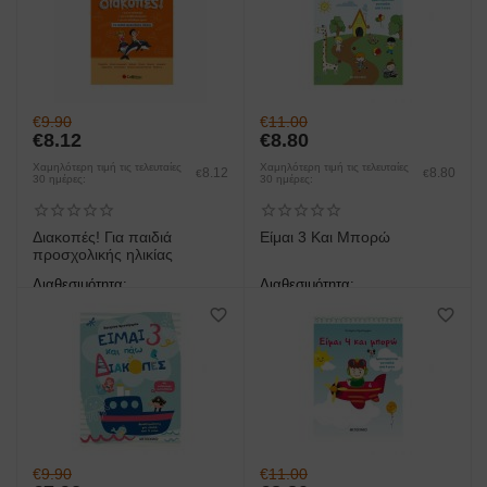
€
9.90
€
11.00
€
8.12
€
8.80
Χαμηλότερη τιμή τις τελευταίες
Χαμηλότερη τιμή τις τελευταίες
8.12
8.80
€
€
30 ημέρες:
30 ημέρες:
Διακοπές! Για παιδιά
Είμαι 3 Και Μπορώ
προσχολικής ηλικίας
Διαθεσιμότητα:
Διαθεσιμότητα:
άμεση παραλαβή/παράδοση 1
άμεση παραλαβή/παράδοση 1
έως 3 ημέρες
έως 3 ημέρες
€
9.90
€
11.00