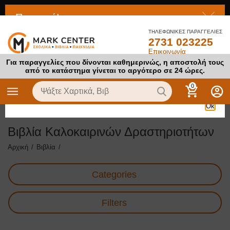
Προσοχή!
ΤΗΛΕΦΩΝΙΚΕΣ ΠΑΡΑΓΓΕΛΙΕΣ
2731 023225
Το προϊόν στο οποίο προσπαθείτε να αποκτήσετε πρόσβαση
Επικοινωνία
είναι απενεργοποιημένο
Για παραγγελίες που δίνονται καθημερινώς, η αποστολή τους
από το κατάστημα γίνεται το αργότερο σε 24 ώρες.
0
Ok
Βιβλία Καλοκαιρινών Δραστηριοτήτων
Αρχική
/
Βιβλία
/
Categories
Filters