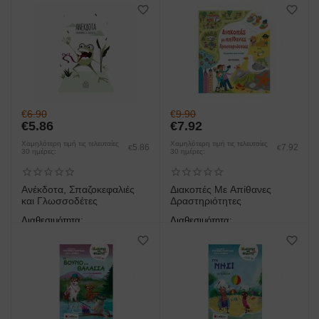
άμεση παραλαβή/παράδοση 1
άμεση παραλαβή/παράδοση 1
έως 3 ημέρες
έως 3 ημέρες
€
6.90
€
9.90
€
5.86
€
7.92
Χαμηλότερη τιμή τις τελευταίες
Χαμηλότερη τιμή τις τελευταίες
5.86
7.92
€
€
30 ημέρες:
30 ημέρες:
Ανέκδοτα, Σπαζοκεφαλιές
Διακοπές Με Απίθανες
και Γλωσσοδέτες
Δραστηριότητες
Διαθεσιμότητα:
Διαθεσιμότητα:
άμεση παραλαβή/παράδοση 1
άμεση παραλαβή/παράδοση 1
έως 3 ημέρες
έως 3 ημέρες