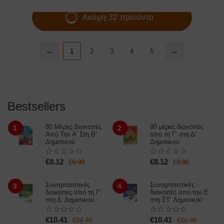
Ακόμη 32 προϊόντα
1
2
3
4
5
Bestsellers
80 Μέρες Διακοπές
80 μέρες διακοπές
1
2
Από Την Α’ Στη Β’
από τη Γ’ στη Δ’
Δημοτικού
Δημοτικού
€
8.12
€
8.12
€
9.90
€
9.90
Συναρπαστικές
Συναρπαστικές
3
4
διακοπές από τη Γ’
διακοπές από την Ε’
στη Δ’ Δημοτικού
στη ΣΤ’ Δημοτικού
€
10.41
€
10.41
€
12.70
€
12.70