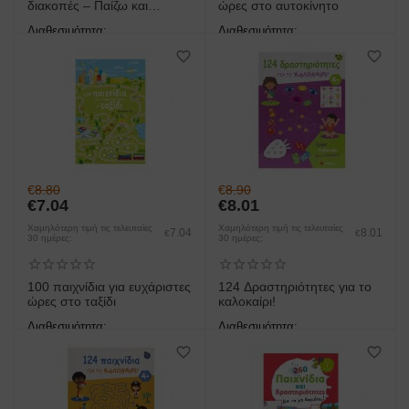
διακοπές – Παίζω και
ώρες στο αυτοκίνητο
θυμάμαι όσα έμαθα στην Ε΄
Διαθεσιμότητα:
Διαθεσιμότητα:
Δημοτικού
άμεση παραλαβή/παράδοση 1
άμεση παραλαβή/παράδοση 1
έως 3 ημέρες
έως 3 ημέρες
€
8.80
€
8.90
€
7.04
€
8.01
Χαμηλότερη τιμή τις τελευταίες
Χαμηλότερη τιμή τις τελευταίες
7.04
8.01
€
€
30 ημέρες:
30 ημέρες:
100 παιχνίδια για ευχάριστες
124 Δραστηριότητες για το
ώρες στο ταξίδι
καλοκαίρι!
Διαθεσιμότητα:
Διαθεσιμότητα:
άμεση παραλαβή/παράδοση 1
άμεση παραλαβή/παράδοση 1
έως 3 ημέρες
έως 3 ημέρες