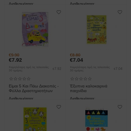
Από 5 Ετών
Διαθεσιμότητα:
Διαθεσιμότητα:
άμεση παραλαβή/παράδοση 1
άμεση παραλαβή/παράδοση 1
έως 3 ημέρες
έως 3 ημέρες
€
9.90
€
8.80
€
7.92
€
7.04
Χαμηλότερη τιμή τις τελευταίες
Χαμηλότερη τιμή τις τελευταίες
7.92
7.04
€
€
30 ημέρες:
30 ημέρες:
Είμαι 5 Και Πάω Διακοπές -
Έξυπνα καλοκαιρινά
Φύλλα Δραστηριοτήτων
παιχνίδια
Διαθεσιμότητα:
Διαθεσιμότητα:
άμεση παραλαβή/παράδοση 1
άμεση παραλαβή/παράδοση 1
έως 3 ημέρες
έως 3 ημέρες