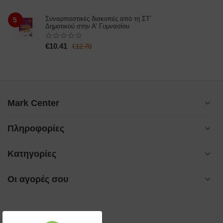
Συναρπαστικές διακοπές από τη ΣΤ΄
5
Δημοτικού στην Α’ Γυμνασίου
€
10.41
€
12.70
Mark Center
Πληροφορίες
Κατηγορίες
Οι αγορές σου