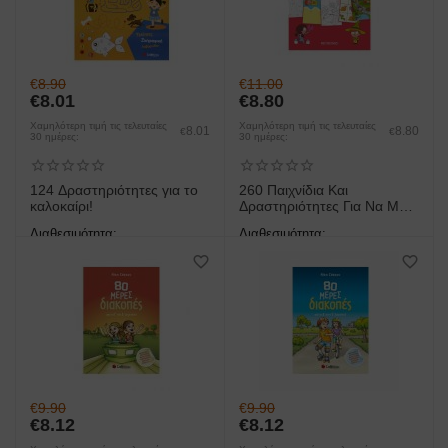
€
8.90
€
11.00
€
8.01
€
8.80
Χαμηλότερη τιμή τις τελευταίες
Χαμηλότερη τιμή τις τελευταίες
8.01
8.80
€
€
30 ημέρες:
30 ημέρες:
124 Δραστηριότητες για το
260 Παιχνίδια Και
καλοκαίρι!
Δραστηριότητες Για Να Μη
Βαριέσαι!
Διαθεσιμότητα:
Διαθεσιμότητα:
άμεση παραλαβή/παράδοση 1
άμεση παραλαβή/παράδοση 1
έως 3 ημέρες
έως 3 ημέρες
€
9.90
€
9.90
€
8.12
€
8.12