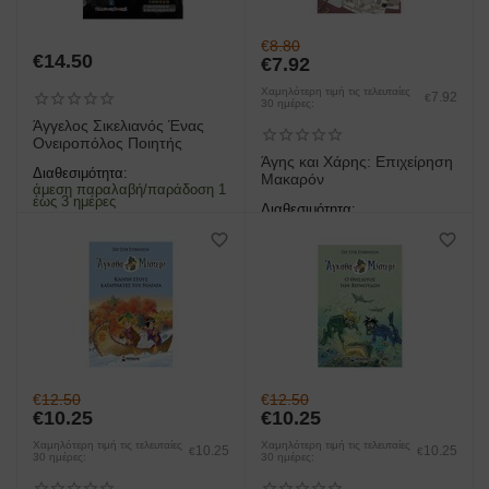
€
8.80
€
14.50
€
7.92
Χαμηλότερη τιμή τις τελευταίες
7.92
€
30 ημέρες:
Άγγελος Σικελιανός Ένας
Ονειροπόλος Ποιητής
Άγης και Χάρης: Επιχείρηση
Διαθεσιμότητα:
Μακαρόν
άμεση παραλαβή/παράδοση 1
έως 3 ημέρες
Διαθεσιμότητα:
άμεση παραλαβή/παράδοση 1
έως 3 ημέρες
€
12.50
€
12.50
€
10.25
€
10.25
Χαμηλότερη τιμή τις τελευταίες
Χαμηλότερη τιμή τις τελευταίες
10.25
10.25
€
€
30 ημέρες:
30 ημέρες: