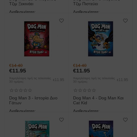
Τζιμ Ξεκινάει
Τζιμ Πιστεύει
Διαθεσιμότητα:
Διαθεσιμότητα:
άμεση παραλαβή/παράδοση 1
άμεση παραλαβή/παράδοση 1
έως 3 ημέρες
έως 3 ημέρες
€
14.40
€
14.40
€
11.95
€
11.95
Χαμηλότερη τιμή τις τελευταίες
Χαμηλότερη τιμή τις τελευταίες
11.95
11.95
€
€
30 ημέρες:
30 ημέρες:
Dog Man 3 - Ιστορία Δυο
Dog Man 4 - Dog Man Και
Γάτων
Cat Kid
Διαθεσιμότητα:
Διαθεσιμότητα:
άμεση παραλαβή/παράδοση 1
άμεση παραλαβή/παράδοση 1
έως 3 ημέρες
έως 3 ημέρες