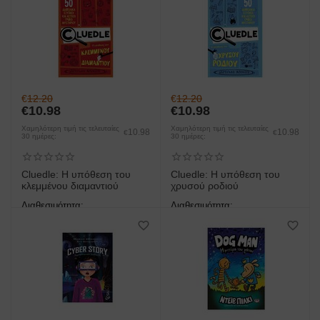
€
12.20
€
12.20
€
10.98
€
10.98
Χαμηλότερη τιμή τις τελευταίες
Χαμηλότερη τιμή τις τελευταίες
10.98
10.98
€
€
30 ημέρες:
30 ημέρες:
Cluedle: Η υπόθεση του
Cluedle: Η υπόθεση του
κλεμμένου διαμαντιού
χρυσού ροδιού
Διαθεσιμότητα:
Διαθεσιμότητα:
άμεση παραλαβή/παράδοση 1
άμεση παραλαβή/παράδοση 1
έως 3 ημέρες
έως 3 ημέρες