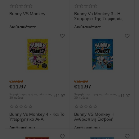
Bunny VS Monkey
Bunny Vs Monkey 3 - Η
Συμμορία Της Συμφοράς
Διαθεσιμότητα:
Διαθεσιμότητα:
άμεση παραλαβή/παράδοση 1
άμεση παραλαβή/παράδοση 1
έως 3 ημέρες
έως 3 ημέρες
€
13.30
€
13.30
€
11.97
€
11.97
Χαμηλότερη τιμή τις τελευταίες
Χαμηλότερη τιμή τις τελευταίες
11.97
11.97
€
€
30 ημέρες:
30 ημέρες:
Bunny Vs Monkey 4 - Και Το
Bunny VS Monkey Η
Υπερηχητικό Αι-Αι
Ανθρώπινη Εισβολή
Διαθεσιμότητα:
Διαθεσιμότητα:
άμεση παραλαβή/παράδοση 1
άμεση παραλαβή/παράδοση 1
έως 3 ημέρες
έως 3 ημέρες