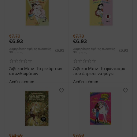
€
7.70
€
7.70
€
6.93
€
6.93
Χαμηλότερη τιμή τις τελευταίες
Χαμηλότερη τιμή τις τελευταίες
6.93
6.93
€
€
30 ημέρες:
30 ημέρες:
Άιβι και Μπιν: Το ρεκόρ των
Άιβι και Μπιν: Το φάντασμα
απολιθωμάτων
που έπρεπε να φύγει
Διαθεσιμότητα:
Διαθεσιμότητα:
άμεση παραλαβή/παράδοση 1
άμεση παραλαβή/παράδοση 1
έως 3 ημέρες
έως 3 ημέρες
€
11.10
€
7.90