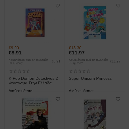
άμεση παραλαβή/παράδοση 1
άμεση παραλαβή/παράδοση 1
έως 3 ημέρες
έως 3 ημέρες
€
9.90
€
13.30
€
8.91
€
11.97
Χαμηλότερη τιμή τις τελευταίες
Χαμηλότερη τιμή τις τελευταίες
8.91
11.97
€
€
30 ημέρες:
30 ημέρες:
K-Pop Demon Detectives 2
Super Unicorn Princess
Φάντασμα Στην Ελλάδα
Διαθεσιμότητα:
Διαθεσιμότητα:
άμεση παραλαβή/παράδοση 1
άμεση παραλαβή/παράδοση 1
έως 3 ημέρες
έως 3 ημέρες