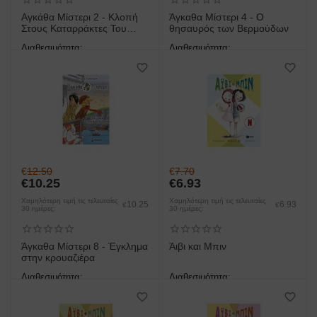
Αγκάθα Μίστερι 2 - Κλοπή
Άγκαθα Μίστερι 4 - Ο
Στους Καταρράκτες Του
θησαυρός των Βερμούδων
Νιαγάρα
Διαθεσιμότητα:
Διαθεσιμότητα:
άμεση παραλαβή/παράδοση 1
άμεση παραλαβή/παράδοση 1
έως 3 ημέρες
έως 3 ημέρες
€
12.50
€
7.70
€
10.25
€
6.93
Χαμηλότερη τιμή τις τελευταίες
Χαμηλότερη τιμή τις τελευταίες
10.25
6.93
€
€
30 ημέρες:
30 ημέρες:
Άγκαθα Μίστερι 8 - Έγκλημα
Άιβι και Μπιν
στην κρουαζιέρα
Διαθεσιμότητα:
Διαθεσιμότητα:
άμεση παραλαβή/παράδοση 1
άμεση παραλαβή/παράδοση 1
έως 3 ημέρες
έως 3 ημέρες