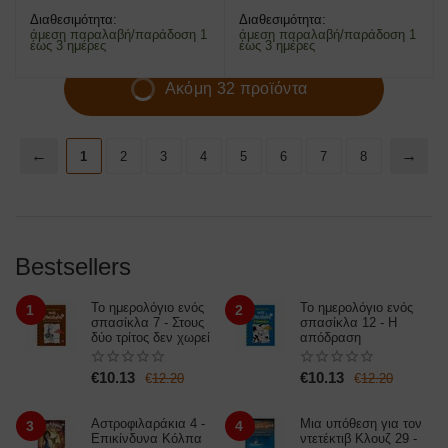
Διαθεσιμότητα:
Διαθεσιμότητα:
άμεση παραλαβή/παράδοση 1
άμεση παραλαβή/παράδοση 1
έως 3 ημέρες
έως 3 ημέρες
Ακόμη 32 προϊόντα
1
2
3
4
5
6
7
8
Bestsellers
​Το ημερολόγιο ενός
​Το ημερολόγιο ενός
1
2
σπασίκλα 7 - Στους
σπασίκλα 12 - Η
δύο τρίτος δεν χωρεί
απόδραση
€
10.13
€
10.13
€
12.20
€
12.20
Αστροφιλαράκια 4 -
Μια υπόθεση για τον
3
4
Επικίνδυνα Κόλπα
ντετέκτιβ Κλουζ 29 -