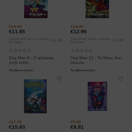
€
14.40
€
14.40
€
11.95
€
12.96
Χαμηλότερη τιμή τις τελευταίες
Χαμηλότερη τιμή τις τελευταίες
11.95
12.96
€
€
30 ημέρες:
30 ημέρες:
Dog Man 8 - Ο φύλακας
Dog Man 12 - Το Άλικο Λυκ
στην πόλη
όσκυλο
Διαθεσιμότητα:
Διαθεσιμότητα:
άμεση παραλαβή/παράδοση 1
άμεση παραλαβή/παράδοση 1
έως 3 ημέρες
έως 3 ημέρες
€
17.70
€
9.90
€
15.93
€
8.91