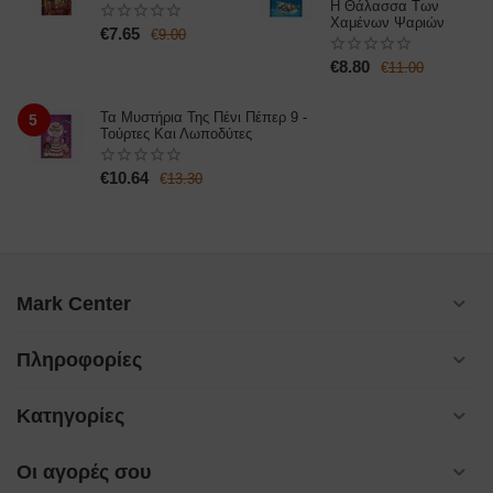
Η Θάλασσα Των
Χαμένων Ψαριών
€
7.65
€
9.00
€
8.80
€
11.00
Τα Μυστήρια Της Πένι Πέπερ 9 -
5
Τούρτες Και Λωποδύτες
€
10.64
€
13.30
Mark Center
Πληροφορίες
Κατηγορίες
Οι αγορές σου