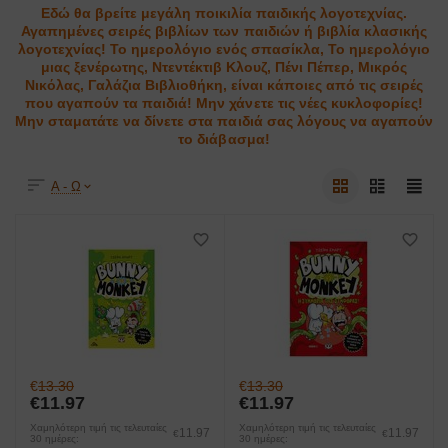
Εδώ θα βρείτε μεγάλη ποικιλία παιδικής λογοτεχνίας.
Αγαπημένες σειρές βιβλίων των παιδιών ή βιβλία κλασικής
λογοτεχνίας! Το ημερολόγιο ενός σπασίκλα, Το ημερολόγιο
μιας ξενέρωτης, Ντεντέκτιβ Κλουζ, Πένι Πέπερ, Μικρός
Νικόλας, Γαλάζια Βιβλιοθήκη, είναι κάποιες από τις σειρές
που αγαπούν τα παιδιά! Μην χάνετε τις νέες κυκλοφορίες!
Μην σταματάτε να δίνετε στα παιδιά σας λόγους να αγαπούν
το διάβασμα!
Α - Ω
€
13.30
€
13.30
€
11.97
€
11.97
Χαμηλότερη τιμή τις τελευταίες
Χαμηλότερη τιμή τις τελευταίες
11.97
11.97
€
€
30 ημέρες:
30 ημέρες: