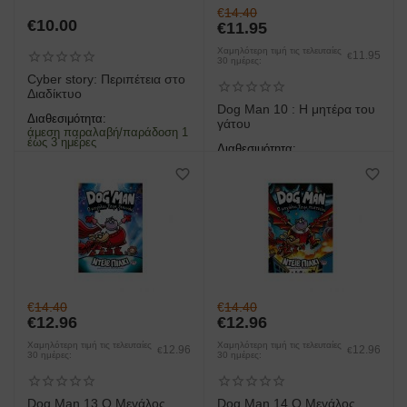
€
14.40
€
10.00
€
11.95
Χαμηλότερη τιμή τις τελευταίες
11.95
€
30 ημέρες:
Cyber story: Περιπέτεια στο
Διαδίκτυο
Dog Man 10 : Η μητέρα του
Διαθεσιμότητα:
γάτου
άμεση παραλαβή/παράδοση 1
έως 3 ημέρες
Διαθεσιμότητα:
άμεση παραλαβή/παράδοση 1
έως 3 ημέρες
€
14.40
€
14.40
€
12.96
€
12.96
Χαμηλότερη τιμή τις τελευταίες
Χαμηλότερη τιμή τις τελευταίες
12.96
12.96
€
€
30 ημέρες:
30 ημέρες:
Dog Man 13 Ο Μεγάλος
Dog Man 14 Ο Μεγάλος