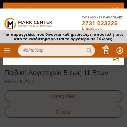
Προσοχή!
ΤΗΛΕΦΩΝΙΚΕΣ ΠΑΡΑΓΓΕΛΙΕΣ
2731 023225
Το προϊόν στο οποίο προσπαθείτε να αποκτήσετε πρόσβαση
Επικοινωνία
είναι απενεργοποιημένο
Για παραγγελίες που δίνονται καθημερινώς, η αποστολή τους
από το κατάστημα γίνεται το αργότερο σε 24 ώρες.
0
Ok
Παιδική Λογοτεχνία 5 έως 11 Ετών
Αρχική
/
Βιβλία
/
Categories
Filters