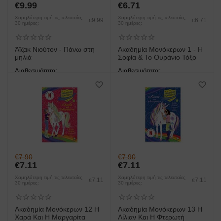
€
9.99
€
6.71
Χαμηλότερη τιμή τις τελευταίες
Χαμηλότερη τιμή τις τελευταίες
9.99
6.71
€
€
30 ημέρες:
30 ημέρες:
Άϊζακ Νιούτον - Πάνω στη
Ακαδημία Μονόκερων 1 - Η
μηλιά
Σοφία & Το Ουράνιο Τόξο
Διαθεσιμότητα:
Διαθεσιμότητα:
άμεση παραλαβή/παράδοση 1
άμεση παραλαβή/παράδοση 1
έως 3 ημέρες
έως 3 ημέρες
€
7.90
€
7.90
€
7.11
€
7.11
Χαμηλότερη τιμή τις τελευταίες
Χαμηλότερη τιμή τις τελευταίες
7.11
7.11
€
€
30 ημέρες:
30 ημέρες:
Ακαδημία Μονόκερων 12 Η
Ακαδημία Μονόκερων 13 Η
Χαρά Και Η Μαργαρίτα
Λίλιαν Και Η Φτερωτή