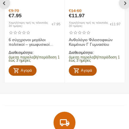
€
9.70
€
14.60
€
7.95
€
11.97
Χαμηλότερη τιμή τις τελευταίες
Χαμηλότερη τιμή τις τελευταίες
7.95
11.97
€
€
30 ημέρες:
30 ημέρες:
6 σύγχρονοι μεγάλοι
Ανθολόγιο Φιλοσοφικών
πολιτικοί – γεωφυσικοί
Κειμένων Γ Γυμνασίου
χάρτες Ελλάδας, Ευρώπης,
Διαθεσιμότητα:
Διαθεσιμότητα:
παγκόσμιος
άμεση παραλαβή/παράδοση 1
άμεση παραλαβή/παράδοση 1
έως 3 ημέρες
έως 3 ημέρες
Αγορά
Αγορά