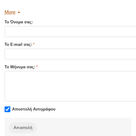
ΚΑ:
21512
More
Διαστάσεις:
17 x 24
Το Όνομα σας:
Σελίδες :
592
Τύπος Εξωφύλλου:
Μαλακό εξώφυλλο
Το E-mail σας:
Το Μήνυμα σας:
Αποστολή Αντιγράφου
Αποστολή