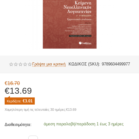
Γράψτε μια κριτική
ΚΩΔΙΚΟΣ (SKU):
9789604499977
€
16.70
€
13.69
€
3.01
Κερδίζετε: 
Χαμηλότερη τιμή τις τελευταίες 30 ημέρες:
€
13.69
άμεση παραλαβή/παράδοση 1 έως 3 ημέρες
Διαθεσιμότητα: