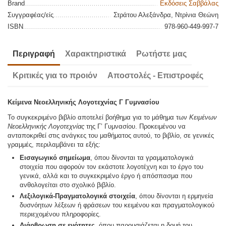
Brand
Εκδόσεις Σαββάλας
Συγγραφέας/είς
Στράτου Αλεξάνδρα, Ντρίνια Θεώνη
ISBN
978-960-449-997-7
Περιγραφή
Χαρακτηριστικά
Ρωτήστε μας
Κριτικές για το προιόν
Αποστολές - Επιστροφές
Κείμενα Νεοελληνικής Λογοτεχνίας Γ Γυμνασίου
Το συγκεκριμένο βιβλίο αποτελεί βοήθημα για το μάθημα των
Κειμένων
Νεοελληνικής Λογοτεχνίας
της Γ’ Γυμνασίου. Προκειμένου να
ανταποκριθεί στις ανάγκες του μαθήματος αυτού, το βιβλίο, σε γενικές
γραμμές, περιλαμβάνει τα εξής:
Εισαγωγικό σημείωμα
, όπου δίνονται τα γραμματολογικά
στοιχεία που αφορούν τον εκάστοτε λογοτέχνη και το έργο του
γενικά, αλλά και το συγκεκριμένο έργο ή απόσπασμα που
ανθολογείται στο σχολικό βιβλίο.
Λεξιλογικά-Πραγματολογικά στοιχεία
, όπου δίνονται η ερμηνεία
δυσνόητων λέξεων ή φράσεων του κειμένου και πραγματολογικού
περιεχομένου πληροφορίες.
Διάρθρωση σε ενότητες
, όπου παρουσιάζεται η δομή του