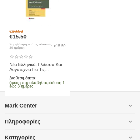
€
18.90
€
15.50
Χαμηλότερη τιμή τις τελευταίες
15.50
€
30 ημέρες:
Νέα Ελληνικά: Γλώσσα Και
Λογοτεχνία Για Τις
Πανελλαδικές Εξετάσεις Α'
Διαθεσιμότητα:
Τεύχος (Μπουκόρου Μαρία)
άμεση παραλαβή/παράδοση 1
2021
έως 3 ημέρες
Mark Center
Πληροφορίες
Κατηγορίες