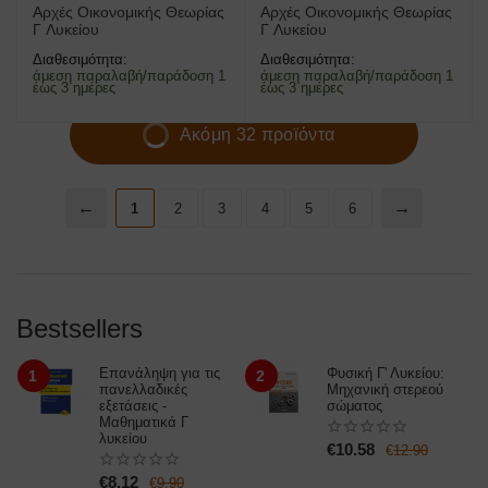
Αρχές Οικονομικής Θεωρίας
Αρχές Οικονομικής Θεωρίας
Γ Λυκείου
Γ Λυκείου
Διαθεσιμότητα:
Διαθεσιμότητα:
άμεση παραλαβή/παράδοση 1
άμεση παραλαβή/παράδοση 1
έως 3 ημέρες
έως 3 ημέρες
Ακόμη 32 προϊόντα
1
2
3
4
5
6
Bestsellers
Επανάληψη για τις
Φυσική Γ' Λυκείου:
1
2
πανελλαδικές
Μηχανική στερεού
εξετάσεις -
σώματος
Μαθηματικά Γ
λυκείου
€
10.58
€
12.90
€
8.12
€
9.90