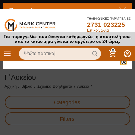
Προσοχή!
ΤΗΛΕΦΩΝΙΚΕΣ ΠΑΡΑΓΓΕΛΙΕΣ
2731 023225
Το προϊόν στο οποίο προσπαθείτε να αποκτήσετε πρόσβαση
Επικοινωνία
είναι απενεργοποιημένο
Για παραγγελίες που δίνονται καθημερινώς, η αποστολή τους
από το κατάστημα γίνεται το αργότερο σε 24 ώρες.
0
Ok
Γ΄Λυκείου
Αρχική
/
Βιβλία
/
Σχολικά Βοηθήματα
/
Λύκειο
/
Categories
Filters