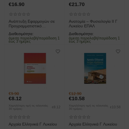
€
16.90
€
21.70
Ανάπτυξη Εφαρμογών σε
Ανατομία – Φυσιολογία ΙΙ Γ
Προγραμματιστικό
Λυκείου ΕΠΑΛ
Περιβάλλον Γ' Λυκείου Γ'
Διαθεσιμότητα:
Διαθεσιμότητα:
τεύχος
άμεση παραλαβή/παράδοση 1
άμεση παραλαβή/παράδοση 1
έως 3 ημέρες
έως 3 ημέρες
€
9.90
€
12.90
€
8.12
€
10.58
Χαμηλότερη τιμή τις τελευταίες
Χαμηλότερη τιμή τις τελευταίες
8.12
10.58
€
€
30 ημέρες:
30 ημέρες:
Αρχαία Ελληνικά Γ Λυκείου
Αρχαία Ελληνικά Γ Λυκείου