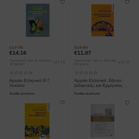
έως 3 ημέρες
έως 3 ημέρες
€
17.70
€
13.50
€
14.16
€
11.07
Χαμηλότερη τιμή τις τελευταίες
Χαμηλότερη τιμή τις τελευταίες
14.16
11.07
€
€
30 ημέρες:
30 ημέρες:
Αρχαία Ελληνικά ΙΙΙ Γ
Αρχαία Ελληνικά: Άξονες
Λυκείου
Διδακτικής και Ερμηνείας Γ΄
Γενικού Λυκείου
Διαθεσιμότητα:
Διαθεσιμότητα:
άμεση παραλαβή/παράδοση 1
άμεση παραλαβή/παράδοση 1
έως 3 ημέρες
έως 3 ημέρες