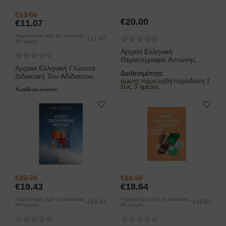
€
13.50
€
20.00
€
11.07
Χαμηλότερη τιμή τις τελευταίες
11.07
€
30 ημέρες:
Αρχαία Ελληνική
Θεματογραφία Αντώνης
Σαχπεκίδης
Αρχαία Ελληνική Γλώσσα
Διαθεσιμότητα:
Διδακτική Του Αδίδακτου
άμεση παραλαβή/παράδοση 1
έως 3 ημέρες
Διαθεσιμότητα:
άμεση παραλαβή/παράδοση 1
έως 3 ημέρες
€
23.70
€
23.30
€
19.43
€
18.64
Χαμηλότερη τιμή τις τελευταίες
Χαμηλότερη τιμή τις τελευταίες
19.43
18.64
€
€
30 ημέρες:
30 ημέρες: