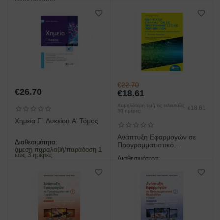
Γ λυκείου
άμεση παραλαβή/παράδοση 1
έως 3 ημέρες
€
22.70
€
26.70
€
18.61
Χαμηλότερη τιμή τις τελευταίες
18.61
€
30 ημέρες:
Xημεία Γ΄ Λυκείου Α' Τόμος
Ανάπτυξη Εφαρμογών σε
Διαθεσιμότητα:
Προγραμματιστικό
άμεση παραλαβή/παράδοση 1
Περιβάλλον Γ Γενικού
έως 3 ημέρες
Διαθεσιμότητα:
Λυκείου
άμεση παραλαβή/παράδοση 1
έως 3 ημέρες