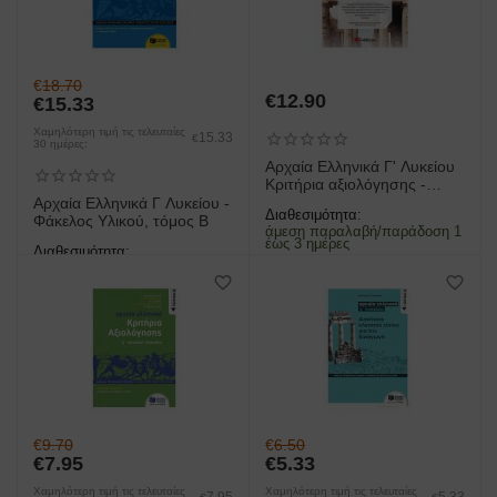
€
18.70
€
12.90
€
15.33
Χαμηλότερη τιμή τις τελευταίες
15.33
€
30 ημέρες:
Αρχαία Ελληνικά Γ' Λυκείου
Κριτήρια αξιολόγησης -
Σύμφωνα με τον νέο τρόπο
Αρχαία Ελληνικά Γ Λυκείου -
Διαθεσιμότητα:
εξέτασης με βάση τη νέα
Φάκελος Υλικού, τόμος Β
άμεση παραλαβή/παράδοση 1
ύλη 2020-2021
έως 3 ημέρες
Διαθεσιμότητα:
άμεση παραλαβή/παράδοση 1
έως 3 ημέρες
€
9.70
€
6.50
€
7.95
€
5.33
Χαμηλότερη τιμή τις τελευταίες
Χαμηλότερη τιμή τις τελευταίες
7.95
5.33