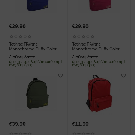
€
39.90
€
39.90
Τσάντα Πλάτης
Τσάντα Πλάτης
Monochrome Puffy Colored
Monochrome Puffy Colored
Inside Μπλε | 000585049
Inside Φούξια | 000585052
Διαθεσιμότητα:
Διαθεσιμότητα:
άμεση παραλαβή/παράδοση 1
άμεση παραλαβή/παράδοση 1
έως 3 ημέρες
έως 3 ημέρες
€
39.90
€
11.90