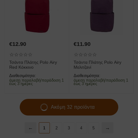
€
12.90
€
11.90
Τσάντα Πλάτης Polo Airy
Τσάντα Πλάτης Polo Airy
Red Κόκκινο
Μελιτζανί
Διαθεσιμότητα:
Διαθεσιμότητα:
άμεση παραλαβή/παράδοση 1
άμεση παραλαβή/παράδοση 1
έως 3 ημέρες
έως 3 ημέρες
Ακόμη 32 προϊόντα
1
2
3
4
5