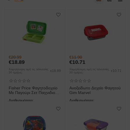
€
20.99
€
11.90
€
18.89
€
10.71
Χαμηλότερη τιμή τις τελευταίες
Χαμηλότερη τιμή τις τελευταίες
18.89
10.71
€
€
30 ημέρες:
30 ημέρες:
Fisher Price Φαγητοδοχείο
Ανοξείδωτο Δοχείο Φαγητού
Με Παγούρι Σετ Παιχνιδιού
Gim Marvel
JLC01
Διαθεσιμότητα:
Διαθεσιμότητα:
άμεση παραλαβή/παράδοση 1
άμεση παραλαβή/παράδοση 1
έως 3 ημέρες
έως 3 ημέρες