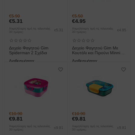
€
5.90
€
5.50
€
5.31
€
4.95
Χαμηλότερη τιμή τις τελευταίες
Χαμηλότερη τιμή τις τελευταίες
5.31
4.95
€
€
30 ημέρες:
30 ημέρες:
Δοχείο Φαγητού Gim
Δοχείο Φαγητού Gim Με
Spiderman 2 Σχέδια
Κουτάλι και Πιρούνι Minnie
Mouse
Διαθεσιμότητα:
Διαθεσιμότητα:
άμεση παραλαβή/παράδοση 1
άμεση παραλαβή/παράδοση 1
έως 3 ημέρες
έως 3 ημέρες
€
10.90
€
10.90
€
9.81
€
9.81
Χαμηλότερη τιμή τις τελευταίες
Χαμηλότερη τιμή τις τελευταίες
9.81
9.81
€
€
30 ημέρες:
30 ημέρες: