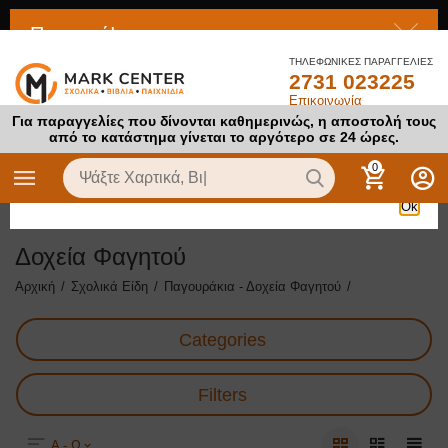
Προσοχή!
ΤΗΛΕΦΩΝΙΚΕΣ ΠΑΡΑΓΓΕΛΙΕΣ
2731 023225
Το προϊόν στο οποίο προσπαθείτε να αποκτήσετε πρόσβαση
Επικοινωνία
είναι απενεργοποιημένο
Για παραγγελίες που δίνονται καθημερινώς, η αποστολή τους
από το κατάστημα γίνεται το αργότερο σε 24 ώρες.
0
Ok
Δοχεία Φαγητού
Αρχική
/
Σχολικά Είδη
/
Παγουράκια - Δοχεία Φαγητού
/
Categories
Filters
Α - Ω