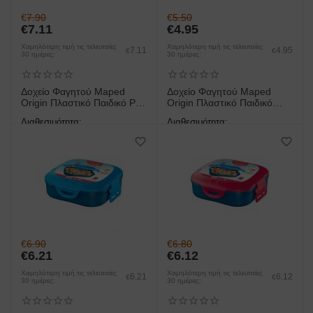
€
7.90
€
5.50
€
7.11
€
4.95
Χαμηλότερη τιμή τις τελευταίες
Χαμηλότερη τιμή τις τελευταίες
7.11
4.95
€
€
30 ημέρες:
30 ημέρες:
Δοχείο Φαγητoύ Maped
Δοχείο Φαγητoύ Maped
Origin Πλαστικό Παιδικό Ροζ
Origin Πλαστικό Παιδικό
1,4lt
Ροζ 520ml
Διαθεσιμότητα:
Διαθεσιμότητα:
άμεση παραλαβή/παράδοση 1
άμεση παραλαβή/παράδοση 1
έως 3 ημέρες
έως 3 ημέρες
€
6.90
€
6.80
€
6.21
€
6.12
Χαμηλότερη τιμή τις τελευταίες
Χαμηλότερη τιμή τις τελευταίες
6.21
6.12
€
€
30 ημέρες:
30 ημέρες: