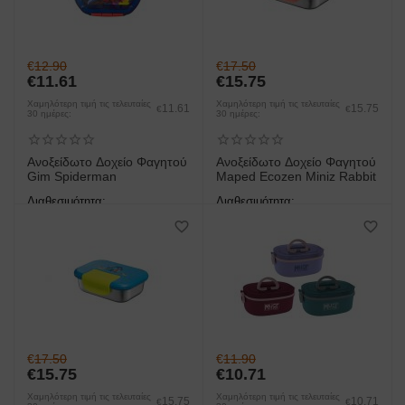
€
12.90
€
17.50
€
11.61
€
15.75
Χαμηλότερη τιμή τις τελευταίες
Χαμηλότερη τιμή τις τελευταίες
11.61
15.75
€
€
30 ημέρες:
30 ημέρες:
Ανοξείδωτο Δοχείο Φαγητού
Ανοξείδωτο Δοχείο Φαγητού
Gim Spiderman
Maped Ecozen Miniz Rabbit
Διαθεσιμότητα:
Διαθεσιμότητα:
άμεση παραλαβή/παράδοση 1
άμεση παραλαβή/παράδοση 1
έως 3 ημέρες
έως 3 ημέρες
€
17.50
€
11.90
€
15.75
€
10.71
Χαμηλότερη τιμή τις τελευταίες
Χαμηλότερη τιμή τις τελευταίες
15.75
10.71
€
€