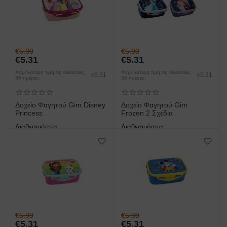
€
5.90
€
5.90
€
5.31
€
5.31
Χαμηλότερη τιμή τις τελευταίες
Χαμηλότερη τιμή τις τελευταίες
5.31
5.31
€
€
30 ημέρες:
30 ημέρες:
Δοχείο Φαγητού Gim Disney
Δοχείο Φαγητού Gim
Princess
Frozen 2 Σχέδια
Διαθεσιμότητα:
Διαθεσιμότητα:
άμεση παραλαβή/παράδοση 1
άμεση παραλαβή/παράδοση 1
έως 3 ημέρες
έως 3 ημέρες
€
5.90
€
5.90
€
5.31
€
5.31