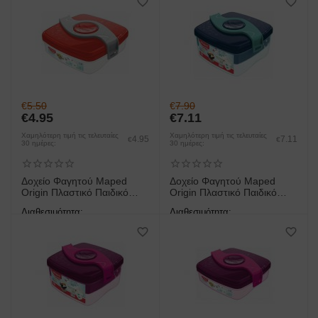
έως 3 ημέρες
έως 3 ημέρες
€
5.50
€
7.90
€
4.95
€
7.11
Χαμηλότερη τιμή τις τελευταίες
Χαμηλότερη τιμή τις τελευταίες
4.95
7.11
€
€
30 ημέρες:
30 ημέρες:
Δοχείο Φαγητoύ Maped
Δοχείο Φαγητoύ Maped
Origin Πλαστικό Παιδικό
Origin Πλαστικό Παιδικό
Κόκκινο 520ml
Μπλε 1,4lt
Διαθεσιμότητα:
Διαθεσιμότητα:
άμεση παραλαβή/παράδοση 1
άμεση παραλαβή/παράδοση 1
έως 3 ημέρες
έως 3 ημέρες