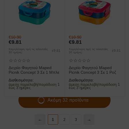
€
10.90
€
10.90
€
9.81
€
9.81
Χαμηλότερη τιμή τις τελευταίες
Χαμηλότερη τιμή τις τελευταίες
9.81
9.81
€
€
30 ημέρες:
30 ημέρες:
Δοχείο Φαγητού Maped
Δοχείο Φαγητού Maped
Picnik Concept 3 Σε 1 Μπλε
Picnik Concept 3 Σε 1 Ροζ
Διαθεσιμότητα:
Διαθεσιμότητα:
άμεση παραλαβή/παράδοση 1
άμεση παραλαβή/παράδοση 1
έως 3 ημέρες
έως 3 ημέρες
Ακόμη 32 προϊόντα
1
2
3