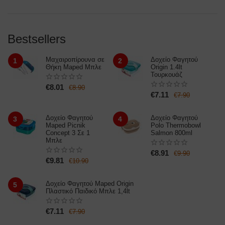
Bestsellers
Μαχαιροπίρουνα σε
Δοχείο Φαγητού
1
2
Θήκη Maped Μπλε
Origin 1.4lt
Τουρκουάζ
€
8.01
€
8.90
€
7.11
€
7.90
Δοχείο Φαγητού
Δοχείο Φαγητού
3
4
Maped Picnik
Polo Thermobowl
Concept 3 Σε 1
Salmon 800ml
Μπλε
€
8.91
€
9.90
€
9.81
€
10.90
Δοχείο Φαγητoύ Maped Origin
5
Πλαστικό Παιδικό Μπλε 1,4lt
€
7.11
€
7.90