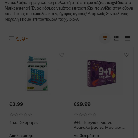
Ανακαλύψτε τη μεγαλύτερη συλλογή από
επιτραπέζια παιχνίδια
στο
Markcenter.gr! Ένας κόσμος γεμάτος επιτραπέζια παιχνίδια στην οθόνη
σας. Για τις πιο εύκολες και γρήγορες αγορές! Ασφαλείς Συναλλαγές.
Μεγάλη Γκάμα επιτραπέζιων παιχνιδιών.
Α - Ω
€
3.99
€
29.99
4 και Σκόραρες
9+1 Παιχνίδια για να
Ανακαλύψεις τα Μυστικά
της Διατροφής - Άκης
Διαθεσιμότητα:
Διαθεσιμότητα:
Πετρετζίκης