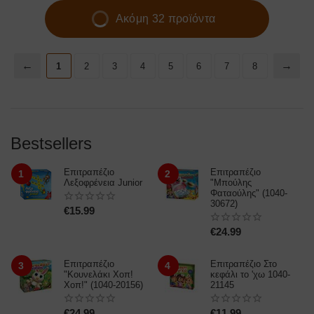
Ακόμη 32 προϊόντα
1
2
3
4
5
6
7
8
Bestsellers
Επιτραπέζιο
Επιτραπέζιο
1
2
Λεξοφρένεια Junior
"Μπούλης
Φαταούλης" (1040-
30672)
€
15.99
€
24.99
Επιτραπέζιο
Επιτραπέζιο Στο
3
4
"Κουνελάκι Χοπ!
κεφάλι το 'χω 1040-
Χοπ!" (1040-20156)
21145
€
24.99
€
11.99