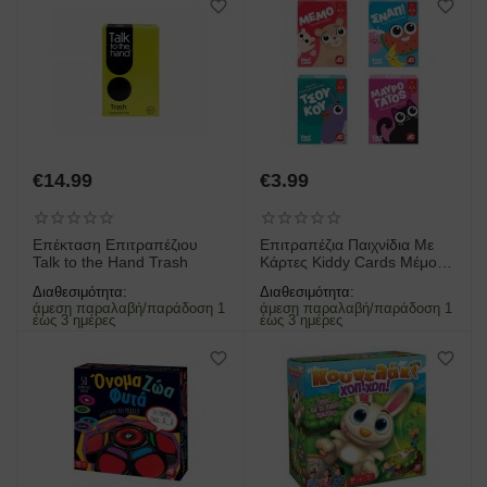
€
14.99
€
3.99
Επέκταση​ Επιτραπέζιου
Επιτραπέζια Παιχνίδια Με
Talk to the Hand Trash
Κάρτες Kiddy Cards Μέμο
Σναπ ΤσούΚου Μαύρος
Διαθεσιμότητα:
Διαθεσιμότητα:
Γάτος Διάφορα Σχέδια
άμεση παραλαβή/παράδοση 1
άμεση παραλαβή/παράδοση 1
έως 3 ημέρες
έως 3 ημέρες