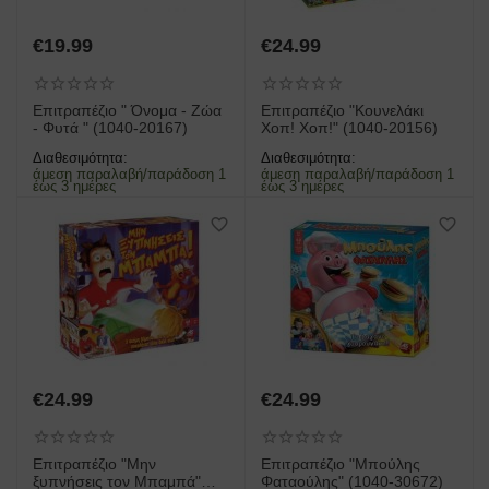
€
19.99
€
24.99
Επιτραπέζιο " Όνομα - Ζώα
Επιτραπέζιο "Κουνελάκι
- Φυτά " (1040-20167)
Χοπ! Χοπ!" (1040-20156)
Διαθεσιμότητα:
Διαθεσιμότητα:
άμεση παραλαβή/παράδοση 1
άμεση παραλαβή/παράδοση 1
έως 3 ημέρες
έως 3 ημέρες
€
24.99
€
24.99
Επιτραπέζιο "Μην
Επιτραπέζιο "Μπούλης
ξυπνήσεις τον Μπαμπά"
Φαταούλης" (1040-30672)