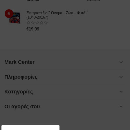
Επιτραπέζιο " Όνομα - Ζώα - Φυτά "
5
(1040-20167)
€
19.99
Mark Center
Πληροφορίες
Κατηγορίες
Οι αγορές σου