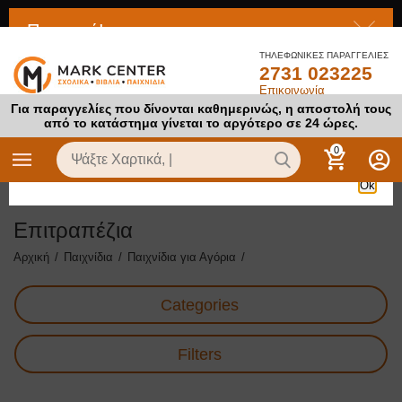
Προσοχή!
ΤΗΛΕΦΩΝΙΚΕΣ ΠΑΡΑΓΓΕΛΙΕΣ
2731 023225
Το προϊόν στο οποίο προσπαθείτε να αποκτήσετε πρόσβαση
Επικοινωνία
είναι απενεργοποιημένο
Για παραγγελίες που δίνονται καθημερινώς, η αποστολή τους
από το κατάστημα γίνεται το αργότερο σε 24 ώρες.
0
Ok
Επιτραπέζια
Αρχική
/
Παιχνίδια
/
Παιχνίδια για Αγόρια
/
Categories
Filters