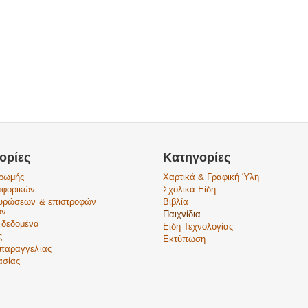
ορίες
Κατηγορίες
ηρωμής
Χαρτικά & Γραφική Ύλη
αφορικών
Σχολικά Είδη
κυρώσεων & επιστροφών
Βιβλία
ών
Παιχνίδια
 δεδομένα
Είδη Τεχνολογίας
ς
Εκτύπωση
παραγγελίας
ασίας