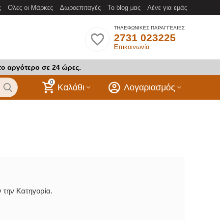
ς
Ολες οι Μάρκες
Δωροεπιταγές
Το blog μας
Λένε για εμάς
ΤΗΛΕΦΩΝΙΚΕΣ ΠΑΡΑΓΓΕΛΙΕΣ
2731 023225
Επικοινωνία
το αργότερο σε 24 ώρες.
0
Καλάθι
Λογαριασμός
 την Κατηγορία.