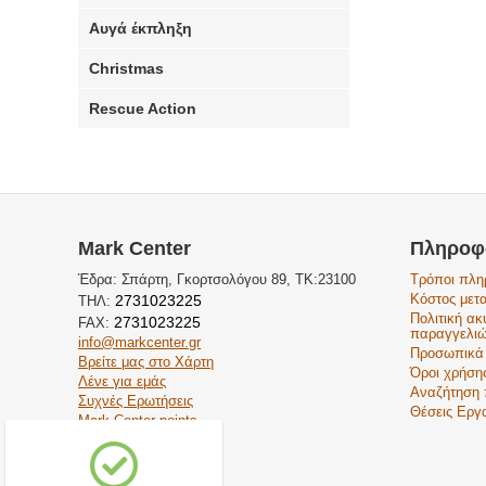
Αυγά έκπληξη
Christmas
Rescue Action
Mark Center
Πληροφ
Έδρα: Σπάρτη, Γκορτσολόγου 89, ΤΚ:23100
Τρόποι πλ
Κόστος μετ
2731023225
ΤΗΛ:
Πολιτική α
2731023225
FAX:
παραγγελι
info@markcenter.gr
Προσωπικά
Βρείτε μας στο Χάρτη
Όροι χρήση
Λένε για εμάς
Αναζήτηση 
Συχνές Ερωτήσεις
Θέσεις Εργ
Mark Center points