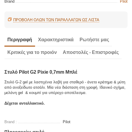
Brand
Pilot
ΠΡΟΒΟΛΗ ΟΛΩΝ ΤΩΝ ΠΑΡΑΛΛΑΓΏΝ ΩΣ ΛΊΣΤΑ
Περιγραφή
Χαρακτηριστικά
Ρωτήστε μας
Κριτικές για το προιόν
Αποστολές - Επιστροφές
Στυλό Pilot G2 Pixie 0,7mm Μπλέ
Στυλό G-2 gel με λαστιχένια λαβή για σταθερό - άνετο κράτημα & μύτη
από ανοξείδωτο ατσάλι. Μία νέα διάσταση στη γραφή. Ιδανικό σχήμα,
μελάνη gel & κουμπί για υπέροχο αποτέλεσμα.
Δέχεται ανταλλακτικό.
Brand :
Pilot
Πληροφορίες στυλό