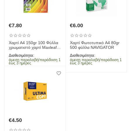
€
7.80
€
6.00
Χαρτί Α4 150gr 100 Φύλλα
Χαρτί Φωτοτυπικό Α4 80gr
χρωματιστό χαρτί Maxleaf
500 φύλλα NAVIGATOR
(10 χρώματα)
Διαθεσιμότητα:
Διαθεσιμότητα:
άμεση παραλαβή/παράδοση 1
άμεση παραλαβή/παράδοση 1
έως 3 ημέρες
έως 3 ημέρες
€
4.50