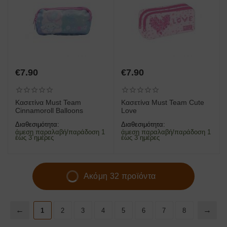
€
7.90
€
7.90
Κασετίνα Must Team
Κασετίνα Must Team Cute
Cinnamoroll Balloons
Love
Διαθεσιμότητα:
Διαθεσιμότητα:
άμεση παραλαβή/παράδοση 1
άμεση παραλαβή/παράδοση 1
έως 3 ημέρες
έως 3 ημέρες
Ακόμη 32 προϊόντα
1
2
3
4
5
6
7
8