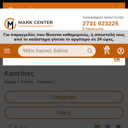
Προσοχή!
ΤΗΛΕΦΩΝΙΚΕΣ ΠΑΡΑΓΓΕΛΙΕΣ
2731 023225
Το προϊόν στο οποίο προσπαθείτε να αποκτήσετε πρόσβαση
Επικοινωνία
είναι απενεργοποιημένο
Για παραγγελίες που δίνονται καθημερινώς, η αποστολή τους
από το κατάστημα γίνεται το αργότερο σε 24 ώρες.
0
Ok
Κασετίνες
Αρχική
/
Τσάντες - Κασετίνες
/
Categories
Filters
Α - Ω