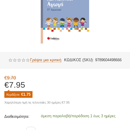
Γράψτε μια κριτική
ΚΩΔΙΚΟΣ (SKU):
9789604498666
€
9.70
€
7.95
€
1.75
Κερδίζετε: 
Χαμηλότερη τιμή τις τελευταίες 30 ημέρες:
€
7.95
άμεση παραλαβή/παράδοση 1 έως 3 ημέρες
Διαθεσιμότητα: