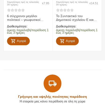
Χαμηλότερη τιμή τις τελευταίες
Χαμηλότερη τιμή τις τελευταίες
7.95
14.51
€
€
30 ημέρες:
30 ημέρες:
6 σύγχρονοι μεγάλοι
To Συντακτικό του
πολιτικοί – γεωφυσικοί
Δημοτικού σχολείου Ε και
χάρτες Ελλάδας, Ευρώπης,
ΣΤ Δημοτικού
Διαθεσιμότητα:
Διαθεσιμότητα:
παγκόσμιος
άμεση παραλαβή/παράδοση 1
άμεση παραλαβή/παράδοση 1
έως 3 ημέρες
έως 3 ημέρες
Αγορά
Αγορά
Γρήγορη και υψηλής ποιότητας παράδοση
Η εταιρεία μας κάνει παράδοση σε όλη τη χώρα