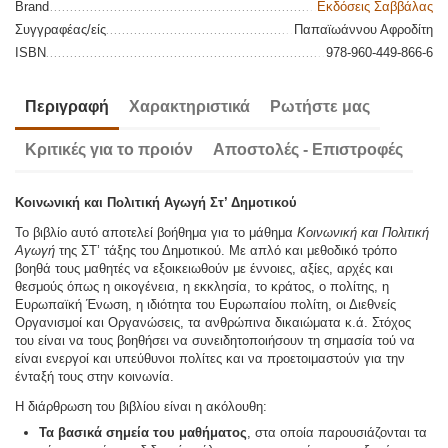
Brand
Εκδόσεις Σαββάλας
Συγγραφέας/είς
Παπαϊωάννου Αφροδίτη
ISBN
978-960-449-866-6
Περιγραφή
Χαρακτηριστικά
Ρωτήστε μας
Κριτικές για το προιόν
Αποστολές - Επιστροφές
Κοινωνική και Πολιτική Αγωγή Στ’ Δημοτικού
Το βιβλίο αυτό αποτελεί βοήθημα για το μάθημα
Κοινωνική και Πολιτική
Αγωγή
της ΣΤ’ τάξης του Δημοτικού. Με απλό και μεθοδικό τρόπο
βοηθά τους μαθητές να εξοικειωθούν με έννοιες, αξίες, αρχές και
θεσμούς όπως η οικογένεια, η εκκλησία, το κράτος, ο πολίτης, η
Ευρωπαϊκή Ένωση, η ιδιότητα του Ευρωπαίου πολίτη, οι Διεθνείς
Οργανισμοί και Οργανώσεις, τα ανθρώπινα δικαιώματα κ.ά. Στόχος
του είναι να τους βοηθήσει να συνειδητοποιήσουν τη σημασία τού να
είναι ενεργοί και υπεύθυνοι πολίτες και να προετοιμαστούν για την
ένταξή τους στην κοινωνία.
Η διάρθρωση του βιβλίου είναι η ακόλουθη:
Τα βασικά σημεία του μαθήματος
, στα οποία παρουσιάζονται τα