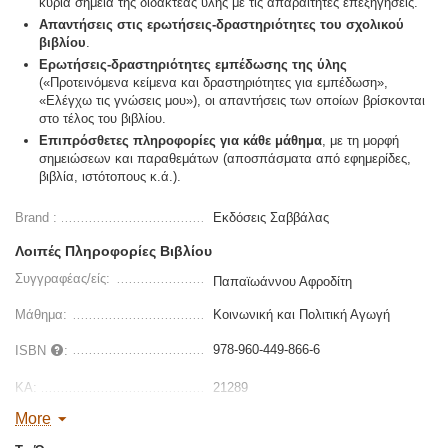
κύρια σημεία της διδακτέας ύλης με τις απαραίτητες επεξηγήσεις.
Απαντήσεις στις ερωτήσεις-δραστηριότητες του σχολικού
βιβλίου
.
Ερωτήσεις-δραστηριότητες εμπέδωσης της ύλης
(«Προτεινόμενα κείμενα και δραστηριότητες για εμπέδωση»,
«Ελέγχω τις γνώσεις μου»), οι απαντήσεις των οποίων βρίσκονται
στο τέλος του βιβλίου.
Επιπρόσθετες πληροφορίες για κάθε μάθημα
, με τη μορφή
σημειώσεων και παραθεμάτων (αποσπάσματα από εφημερίδες,
βιβλία, ιστότοπους κ.ά.).
Brand :
Εκδόσεις Σαββάλας
Λοιπές Πληροφορίες Βιβλίου
Συγγραφέας/είς:
Παπαϊωάννου Αφροδίτη
Μάθημα:
Κοινωνική και Πολιτική Αγωγή
978-960-449-866-6
ISBN
:
ΚΑ:
21289
More
Διαστάσεις:
17 x 24