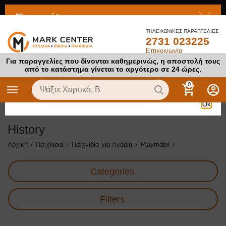
Προσοχή!
ΤΗΛΕΦΩΝΙΚΕΣ ΠΑΡΑΓΓΕΛΙΕΣ
2731 023225
Το προϊόν στο οποίο προσπαθείτε να αποκτήσετε πρόσβαση
Επικοινωνία
είναι απενεργοποιημένο
Για παραγγελίες που δίνονται καθημερινώς, η αποστολή τους
από το κατάστημα γίνεται το αργότερο σε 24 ώρες.
0
Ok
History
Αρχική
/
Παιχνίδια
/
Παιχνίδια για Αγόρια
/
Playmobil
/
Categories
Filters